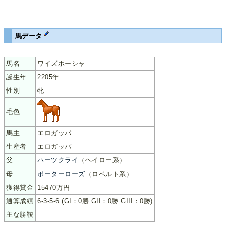
馬データ
馬名
ワイズポーシャ
誕生年
2205年
性別
牝
毛色
馬主
エロガッパ
生産者
エロガッパ
父
ハーツクライ
（ヘイロー系）
母
ポーターローズ
（ロベルト系）
獲得賞金
15470万円
通算成績
6-3-5-6 (GI：0勝 GII：0勝 GIII：0勝)
主な勝鞍