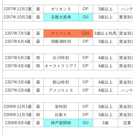
2207年12月2週
曇
オリオンＳ
OP
3歳以上
ハンデ
2207年10月2週
曇
京都大賞典
GII
3歳以上
重賞別
2207年7月5週
曇
クイーンＳ
GIII
3歳以上牝馬
賞金別
2207年6月4週
曇
洞爺湖特別
OP
3歳以上
賞金別
2207年5月2週
雨
白川特別
OP
4歳以上
賞金別
2207年4月4週
晴
オーストラリアＴ
OP
4歳以上
賞金別
2207年3月4週
曇
館山特別
OP
4歳以上
賞金別
2207年2月4週
曇
アメジストＳ
OP
4歳以上
ハンデ
2206年12月1週
曇
栄特別
OP
3歳以上
賞金別
2206年11月3週
晴
比叡Ｓ
OP
3歳以上
賞金別
2206年9月4週
曇
神戸新聞杯
GII
3歳
定量