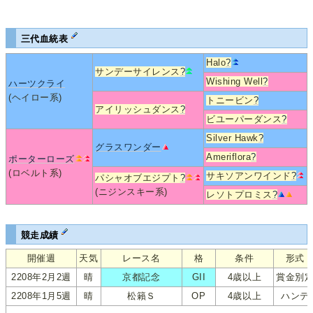
三代血統表
Halo
?
サンデーサイレンス
?
Wishing Well
?
ハーツクライ
(ヘイロー系)
トニービン
?
アイリッシュダンス
?
ビユーパーダンス
?
Silver Hawk
?
グラスワンダー
Ameriflora
?
ポーターローズ
(ロベルト系)
サキソアンワインド
?
パシャオブエジプト
?
(ニジンスキー系)
レソトプロミス
?
競走成績
開催週
天気
レース名
格
条件
形式
2208年2月2週
晴
京都記念
GII
4歳以上
賞金別
2208年1月5週
晴
松籟Ｓ
OP
4歳以上
ハンデ