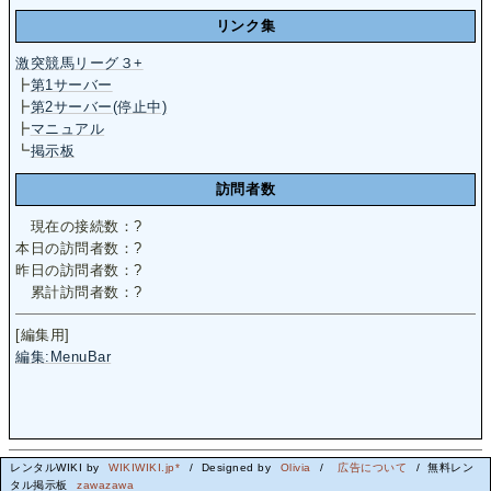
リンク集
激突競馬リーグ３+
┣
第1サーバー
┣
第2サーバー(停止中)
┣
マニュアル
┗
掲示板
訪問者数
現在の接続数：
?
本日の訪問者数：
?
昨日の訪問者数：
?
累計訪問者数：
?
[編集用]
編集:MenuBar
レンタルWIKI by
WIKIWIKI.jp*
/ Designed by
Olivia
/
広告について
/ 無料レン
タル掲示板
zawazawa