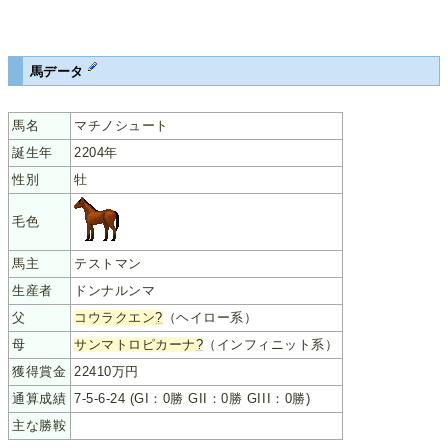
馬データ
馬名
マチノシュート
誕生年
2204年
性別
牡
毛色
馬主
テストマン
生産者
ドンナルンマ
父
コウラクエン
?
（ヘイロー系）
母
サンマトロピカーナ
?
（インフィニット系）
獲得賞金
22410万円
通算成績
7-5-6-24 (GI：0勝 GII：0勝 GIII：0勝)
主な勝鞍