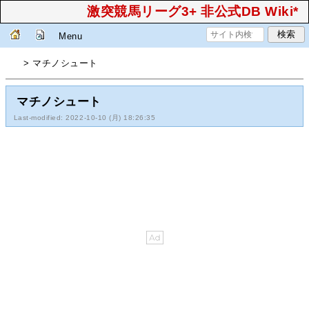
激突競馬リーグ3+ 非公式DB Wiki*
Menu
> マチノシュート
マチノシュート
Last-modified: 2022-10-10 (月) 18:26:35