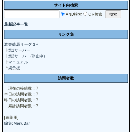
サイト内検索
AND検索
OR検索
最新記事一覧
リンク集
激突競馬リーグ３+
┣
第1サーバー
┣
第2サーバー(停止中)
┣
マニュアル
┗
掲示板
訪問者数
現在の接続数：
?
本日の訪問者数：
?
昨日の訪問者数：
?
累計訪問者数：
?
[編集用]
編集:MenuBar