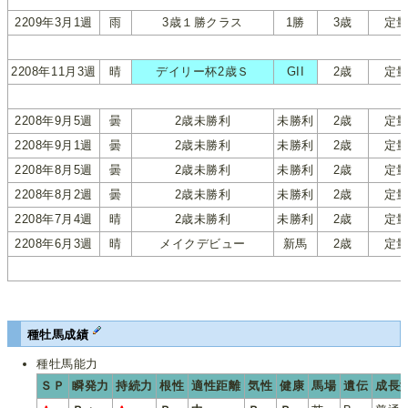
2209年3月1週
雨
3歳１勝クラス
1勝
3歳
定
2208年11月3週
晴
デイリー杯2歳Ｓ
GII
2歳
定
2208年9月5週
曇
2歳未勝利
未勝利
2歳
定
2208年9月1週
曇
2歳未勝利
未勝利
2歳
定
2208年8月5週
曇
2歳未勝利
未勝利
2歳
定
2208年8月2週
曇
2歳未勝利
未勝利
2歳
定
2208年7月4週
晴
2歳未勝利
未勝利
2歳
定
2208年6月3週
晴
メイクデビュー
新馬
2歳
定
種牡馬成績
種牡馬能力
ＳＰ
瞬発力
持続力
根性
適性距離
気性
健康
馬場
遺伝
成長