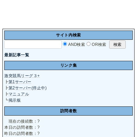
サイト内検索
AND検索
OR検索
最新記事一覧
リンク集
激突競馬リーグ３+
┣
第1サーバー
┣
第2サーバー(停止中)
┣
マニュアル
┗
掲示板
訪問者数
現在の接続数：
?
本日の訪問者数：
?
昨日の訪問者数：
?