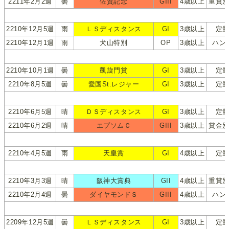
2211年2月2週
曇
佐賀記念
GIII
4歳以上
重賞
2210年12月5週
雨
ＬＳディスタンス
GI
3歳以上
定
2210年12月1週
雨
犬山特別
OP
3歳以上
ハン
2210年10月1週
曇
凱旋門賞
GI
3歳以上
定
2210年8月5週
曇
愛国St.レジャー
GI
3歳以上
定
2210年6月5週
晴
ＤＳディスタンス
GI
3歳以上
定
2210年6月2週
晴
エプソムＣ
GIII
3歳以上
賞金
2210年4月5週
雨
天皇賞
GI
4歳以上
定
2210年3月3週
晴
阪神大賞典
GII
4歳以上
重賞
2210年2月4週
曇
ダイヤモンドＳ
GIII
4歳以上
ハン
2209年12月5週
曇
ＬＳディスタンス
GI
3歳以上
定