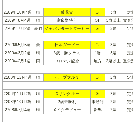
2209年10月4週
晴
菊花賞
GI
3歳
定
2209年8月4週
晴
富良野特別
OP
3歳以上
賞金
2209年7月2週
豪雨
ジャパンダートダービー
GI
3歳
定
2209年5月5週
曇
日本ダービー
GI
3歳
定
2209年3月2週
晴
3歳１勝クラス
1勝
3歳
定
2209年2月1週
雨
Ｂロマン記念
地方
3歳以上
重賞
2208年12月4週
晴
ホープフルＳ
GI
2歳
定
2208年11月2週
晴
Ｃサンクルー
GI
2歳
定
2208年10月3週
晴
2歳未勝利
未勝利
2歳
定
2208年7月4週
晴
メイクデビュー
新馬
2歳
定