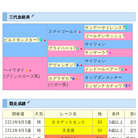
三代血統表
サンデーサイレンス
?
ステイゴールド
ゴールデンサッシュ
?
ビルドモンスター
?
サイフォン
プライベート
?
サンサーラ
?
サイフォン
デヴォシオン
?
インドールペアー
?
ヘイワダイ
(プリンスローズ系)
タップダンスシチー
カグラザカ
?
(リボー系)
モンゼンナカチョウ
?
競走成績
開催週
天気
レース名
格
条件
形
2211年6月5週
晴
ＤＳディスタンス
GI
3歳以上
定
2211年4月5週
晴
天皇賞
GI
4歳以上
定