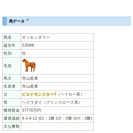
馬データ
馬名
オンセンダラー
誕生年
2208年
性別
牡
毛色
馬主
寺山産業
生産者
寺山産業
父
ビルドモンスター
?
（ヘイロー系）
母
ヘイワダイ
（プリンスローズ系）
獲得賞金
37770万円
通算成績
4-3-4-12 (GI：1勝 GII：0勝 GIII：0勝)
主な勝鞍