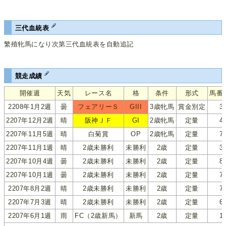
三代血統表
繁殖牝馬になり次第三代血統表を自動追記
競走成績
開催週
天気
レース名
格
条件
形式
馬番
2208年1月2週
曇
フェアリーＳ
GIII
3歳牝馬
賞金別定
3
2207年12月2週
晴
阪神ＪＦ
GI
2歳牝馬
定量
4
2207年11月5週
晴
白菊賞
OP
2歳牝馬
定量
7
2207年11月1週
晴
2歳未勝利
未勝利
2歳
定量
3
2207年10月4週
曇
2歳未勝利
未勝利
2歳
定量
8
2207年10月1週
曇
2歳未勝利
未勝利
2歳
定量
7
2207年8月2週
晴
2歳未勝利
未勝利
2歳
定量
7
2207年7月3週
晴
2歳未勝利
未勝利
2歳
定量
6
2207年6月1週
雨
FC（2歳新馬）
新馬
2歳
定量
1