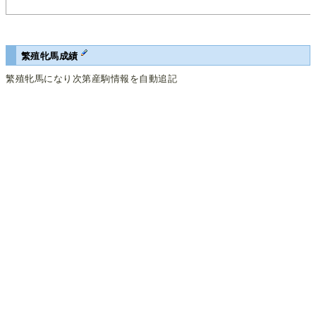
繁殖牝馬成績
繁殖牝馬になり次第産駒情報を自動追記