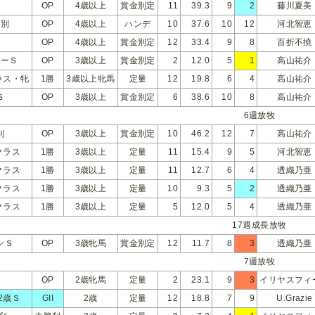
Ｓ
OP
4歳以上
賞金別定
11
39.3
9
2
藤川夏美
特別
OP
4歳以上
ハンデ
10
37.6
10
12
河北智恵
OP
4歳以上
賞金別定
12
33.4
9
8
百折不撓
バーＳ
OP
3歳以上
賞金別定
2
12.0
5
1
高山祐介
ラス・牝
1勝
3歳以上牝馬
定量
12
19.8
6
4
高山祐介
Ｓ
OP
3歳以上
賞金別定
6
38.6
10
8
高山祐介
6週放牧
別
OP
3歳以上
賞金別定
10
46.2
12
7
高山祐介
クラス
1勝
3歳以上
定量
11
15.4
9
5
河北智恵
クラス
1勝
3歳以上
定量
11
12.7
6
4
透織乃亜
クラス
1勝
3歳以上
定量
10
9.3
5
2
透織乃亜
クラス
1勝
3歳以上
定量
5
12.0
5
4
透織乃亜
17週成長放牧
ンＳ
OP
3歳牝馬
賞金別定
12
11.7
8
3
透織乃亜
7週放牧
賞
OP
2歳牝馬
定量
2
23.1
9
3
イリヤスフィ
2歳Ｓ
GII
2歳
定量
12
18.8
7
9
U.Grazie