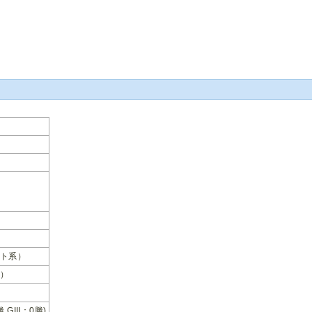
ト系）
）
勝 GIII：0勝)