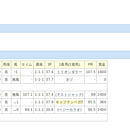
馬場
風
タイム
通過
3F
1着馬(2着馬)
PR
賞金
0
良
↑1
-
1-1-1
37.4
ミリオンダラー
107.5
1600
0
良
無風
-
1-1-1
37.7
ネヅ
-
0
0
良
無風
107.1
1-1-1
37.4
(
テストジャック
)
98
2400
0
良
→1
-
1-1-1
37.9
キャプテンベガ
?
95.5
360
0
良
←6
89.1
1-1-1
36.6
(
ペジーカラオ
)
96.5
2400