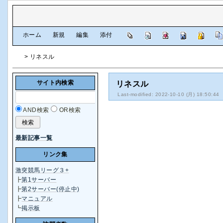
[
ホーム
|
新規
|
編集
|
添付
]
> リネスル
サイト内検索
リネスル
Last-modified: 2022-10-10 (月) 18:50:44
AND検索
OR検索
最新記事一覧
リンク集
激突競馬リーグ３+
┣
第1サーバー
┣
第2サーバー(停止中)
┣
マニュアル
┗
掲示板