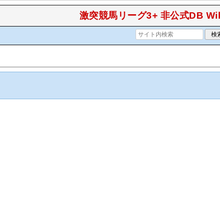
激突競馬リーグ3+ 非公式DB Wik