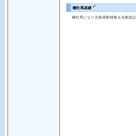
種牡馬成績
種牡馬になり次第産駒情報を自動追