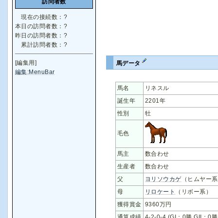
訪問者数
現在の接続数：
?
本日の訪問者数：
?
昨日の訪問者数：
?
累計訪問者数：
?
[編集用]
馬データ
編集:MenuBar
馬名
リネスル
誕生年
2201年
性別
牡
毛色
馬主
数合わせ
生産者
数合わせ
父
ヨリソウカゲ
（ヒムヤー系
母
リロケート
（リボー系）
獲得賞金
9360万円
通算成績
4-2-0-4 (GI：0勝 GII：0勝