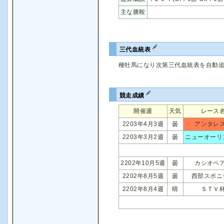
主な勝鞍
三代血統表
種牡馬になり次第三代血統表を自動
競走成績
開催週
天気
レース
2203年4月3週
曇
アンタレ
2203年3月2週
曇
ニューオーリ
2202年10月5週
曇
カシオペ
2202年8月5週
曇
西部スポニ
2202年8月4週
晴
ＳＴＶ