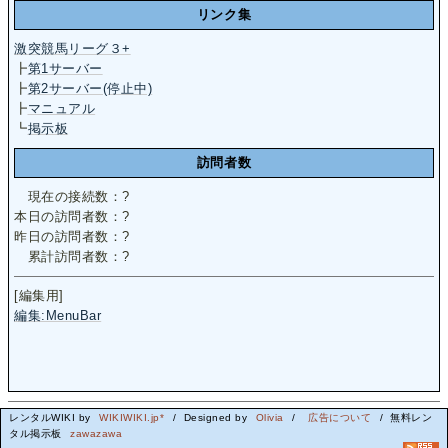
リンク集
激突競馬リーグ３+
┣
第1サーバー
┣
第2サーバー(停止中)
┣
マニュアル
┗
掲示板
訪問者数
現在の接続数：
?
本日の訪問者数：
?
昨日の訪問者数：
?
累計訪問者数：
?
[編集用]
編集:MenuBar
レンタルWIKI by
WIKIWIKI.jp*
/ Designed by
Olivia
/
広告について
/ 無料レン
タル掲示板
zawazawa