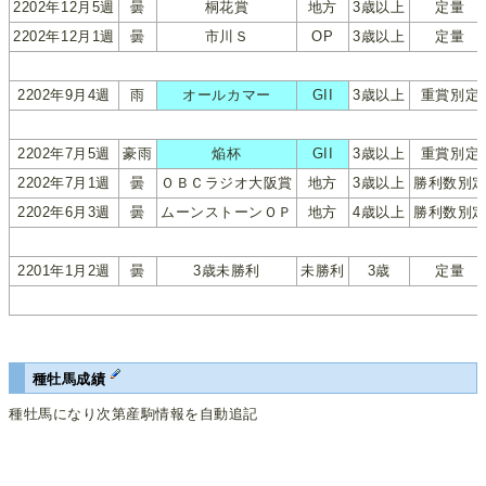
2202年12月5週
曇
桐花賞
地方
3歳以上
定量
2202年12月1週
曇
市川Ｓ
OP
3歳以上
定量
2202年9月4週
雨
オールカマー
GII
3歳以上
重賞別定
2202年7月5週
豪雨
焔杯
GII
3歳以上
重賞別定
2202年7月1週
曇
ＯＢＣラジオ大阪賞
地方
3歳以上
勝利数別
2202年6月3週
曇
ムーンストーンＯＰ
地方
4歳以上
勝利数別
2201年1月2週
曇
3歳未勝利
未勝利
3歳
定量
種牡馬成績
種牡馬になり次第産駒情報を自動追記