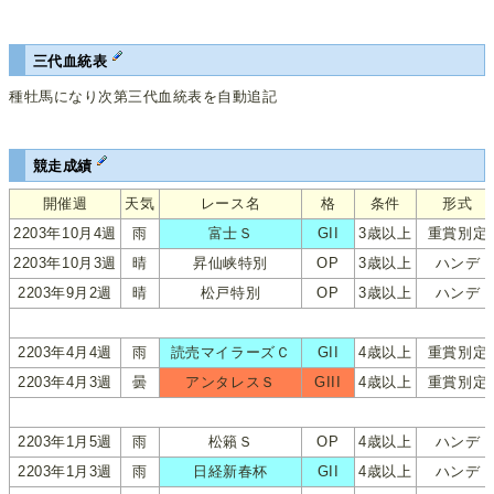
三代血統表
種牡馬になり次第三代血統表を自動追記
競走成績
開催週
天気
レース名
格
条件
形式
2203年10月4週
雨
富士Ｓ
GII
3歳以上
重賞別定
2203年10月3週
晴
昇仙峡特別
OP
3歳以上
ハンデ
2203年9月2週
晴
松戸特別
OP
3歳以上
ハンデ
2203年4月4週
雨
読売マイラーズＣ
GII
4歳以上
重賞別定
2203年4月3週
曇
アンタレスＳ
GIII
4歳以上
重賞別定
2203年1月5週
雨
松籟Ｓ
OP
4歳以上
ハンデ
2203年1月3週
雨
日経新春杯
GII
4歳以上
ハンデ