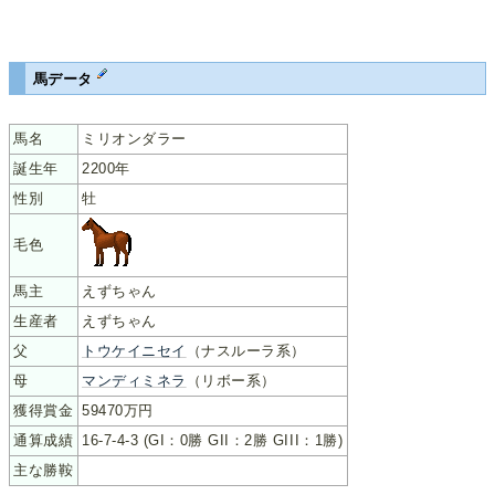
馬データ
馬名
ミリオンダラー
誕生年
2200年
性別
牡
毛色
馬主
えずちゃん
生産者
えずちゃん
父
トウケイニセイ
（ナスルーラ系）
母
マンディミネラ
（リボー系）
獲得賞金
59470万円
通算成績
16-7-4-3 (GI：0勝 GII：2勝 GIII：1勝)
主な勝鞍