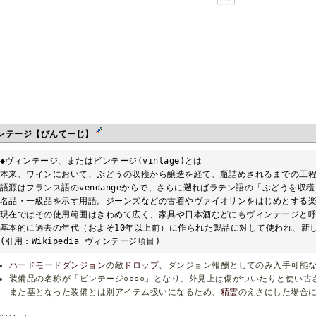
ンテージ【びんてーじ】
◆ヴィンテージ、またはビンテージ(vintage)とは

本来、ワインにおいて、ぶどうの収穫から醸造を経て、瓶詰めされるまでの工程
語源はフランス語のvendangeからで、さらに遡ればラテン語の「ぶどうを収
名品・一級品を示す用語。ジーンズなどの古着やヴァイオリンをはじめとする楽
現在ではその使用範囲はきわめて広く、家具や日本酒などにもヴィンテージと呼
基本的に過去の年代（およそ10年以上前）に作られた製品に対して使われ、新し
(引用：Wikipedia ヴィンテージ項目)
ハードモード
ダンジョン
の敵
ドロップ
、ダンジョン報酬としてのみ入手可能
装備品の名称が「ビンテージ○○○○」となり、外見上は傷がついたりと使い古
また基となった装備とは別アイテム扱いになるため、
精霊
のえさにした場合