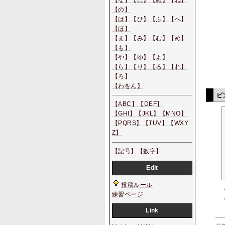
【の】
【は】
【ひ】
【ふ】
【へ】
【ほ】
【ま】
【み】
【む】
【め】
【も】
【や】
【ゆ】
【よ】
【ら】
【り】
【る】
【れ】
【ろ】
【わをん】
ビ
【ABC】
【DEF】
【GHI】
【JKL】
【MNO】
【PQRS】
【TUV】
【WXY
Z】
【記号】
【数字】
Edit
投稿ルール
練習ページ
Link