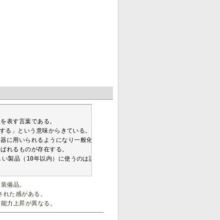
を表す言葉である。

穫する」という意味からきている。

器に用いられるようになり一般化した。

ばれるものが存在する。

い製品（10年以内）に使うのは誤りである。

な装備品。
された感がある。
に能力上昇が異なる。