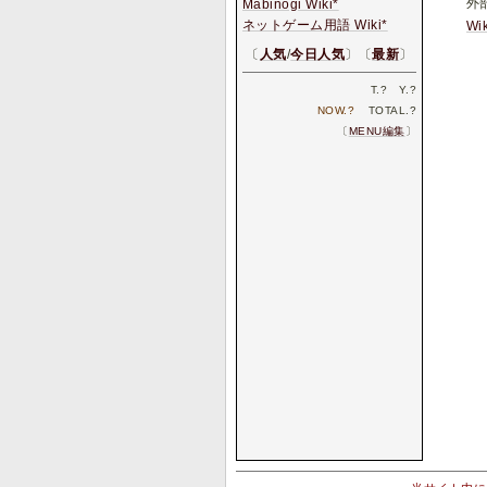
外
Mabinogi Wiki*
ネットゲーム用語 Wiki*
Wi
〔
人気
/
今日人気
〕〔
最新
〕
T.
?
Y.
?
NOW.
?
TOTAL.
?
〔
MENU編集
〕