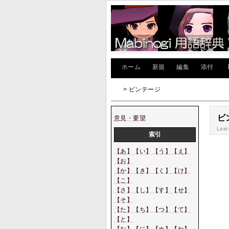
[
ホーム
|
新規
|
編集
|
添付
]
> ビンテージ
ビ
意見・要望
Last
索引
【あ】
【い】
【う】
【え】
【お】
【か】
【き】
【く】
【け】
【こ】
【さ】
【し】
【す】
【せ】
【そ】
【た】
【ち】
【つ】
【て】
【と】
【な】
【に】
【ぬ】
【ね】