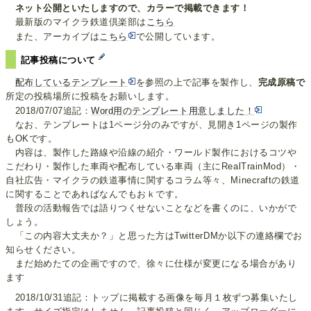
ネット公開といたしますので、カラーで掲載できます！
最新版のマイクラ鉄道倶楽部は
こちら
また、アーカイブは
こちら
で公開しています。
記事投稿について
配布しているテンプレート
を参照の上で記事を製作し、
完成原稿で
所定の投稿場所に投稿をお願いします。
2018/07/07追記：
Word用のテンプレート用意しました！
なお、テンプレートは1ページ分のみですが、見開き1ページの製作
もOKです。
内容は、製作した路線や沿線の紹介・ワールド製作におけるコツや
こだわり・製作した車両や配布している車両（主にRealTrainMod）・
自社広告・マイクラの鉄道事情に関するコラム等々、Minecraftの鉄道
に関することであればなんでもおｋです。
普段の活動報告では語りつくせないことなどを書くのに、いかがで
しょう。
「この内容大丈夫か？」と思った方はTwitterDMか以下の連絡欄でお
知らせください。
まだ始めたての企画ですので、徐々に仕様が変更になる場合があり
ます
2018/10/31追記：トップに掲載する画像を毎月１枚ずつ募集いたし