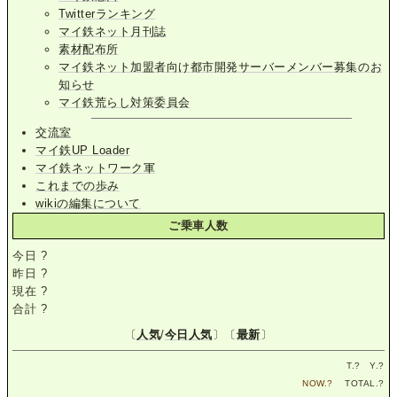
Twitterランキング
マイ鉄ネット月刊誌
素材配布所
マイ鉄ネット加盟者向け都市開発サーバーメンバー募集のお
知らせ
マイ鉄荒らし対策委員会
交流室
マイ鉄UP Loader
マイ鉄ネットワーク軍
これまでの歩み
wikiの編集について
ご乗車人数
今日
?
昨日
?
現在
?
合計
?
〔
人気
/
今日人気
〕〔
最新
〕
T.
?
Y.
?
NOW.
?
TOTAL.
?