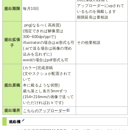
アップローダーにupされて
提出期限
毎月10日
いるものを掲載します
期限延長は要相談
.png(なるべく高画質)
(指定できれば解像度は
300~600dpi/ppiで)
提出拡張
illustratorの場合はai形式も可
その他要相談
子
(.aiで送る場合は画像の埋め
込みを忘れずに)
wordの場合はpdf形式も可
(カラー)完成原稿
(文やスクショが配置されて
いて
提出原稿
本に載るような状態)
裁ち落とし各方3mmずつ
(154×216mmの画像で送って
いただければおｋです)
提出場所
こちらのアップローダー
連絡欄