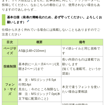
ます。サイズ指定はしません。記事投稿と同じく、アップローダーに
投稿してください。なおこちらの都合により、使用されない場合もあ
りますのであしからず...
基本仕様（発表の簡略化のため、必ず守ってください。よろしくお
願いします）
仕様から大きく外れている場合には掲載しないこともありますのでご
注意ください
目次
概要
備考
ページサ
マイ鉄レイルと同じ規格で
A5版(148×210mm)
イズ
す
長い内容のものは連載でお
基本的に一人一月4ページ(見
願いします
投稿制限
開き2ページ)まで
(短くても連載可。というか
奨励）
本 文：MSゴシック8.5pt
フォン
行間14pt
本文で違うフォントを使い
ト・サイ
見出し：今のところ制限なし
たい場合は要相談
ズ
脚 注：MSゴシック7.0pt(本
文下端に配置のこと)
10日深夜の段階で