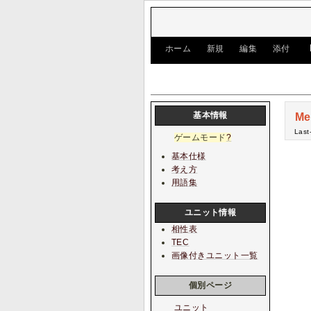
[
ホーム
|
新規
|
編集
|
添付
]
基本情報
Me
Last
ゲームモード
?
基本仕様
考え方
用語集
ユニット情報
相性表
TEC
画像付きユニット一覧
個別ページ
ユニット