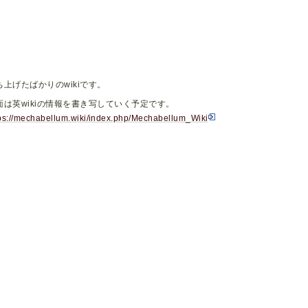
ち上げたばかりのwikiです。
面は英wikiの情報を書き写していく予定です。
ps://mechabellum.wiki/index.php/Mechabellum_Wiki