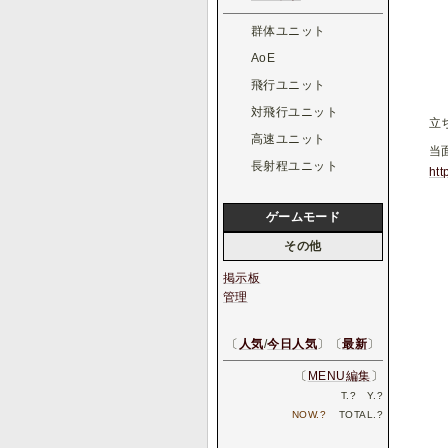
群体ユニット
AoE
飛行ユニット
対飛行ユニット
立
高速ユニット
当
長射程ユニット
htt
ゲームモード
その他
掲示板
管理
〔
人気
/
今日人気
〕〔
最新
〕
〔
MENU編集
〕
T.
?
Y.
?
NOW.
?
TOTAL.
?