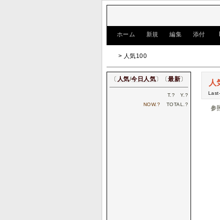
[
ホーム
|
新規
|
編集
|
添付
]
> 人気100
〔
人気
/
今日人気
〕〔
最新
〕
人
Last
T.
?
Y.
?
NOW.
?
TOTAL.
?
参