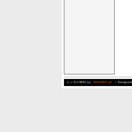
レンタルWIKI by
WIKIWIKI.jp*
/ Designe