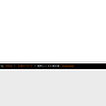
d by
Olivia
/
広告について
/ 無料レンタル掲示板
zawazawa