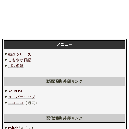
メニュー
▼
動画シリーズ
▼
しもやか戦記
▼
用語名鑑
動画活動 外部リンク
▼
Youtube
▼
メンバーシップ
▼
ニコニコ
（過去）
配信活動 外部リンク
▼
twitch
(メイン)