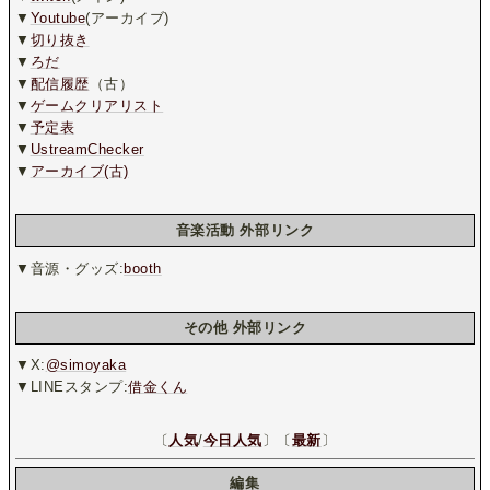
▼
Youtube
(アーカイブ)
▼
切り抜き
▼
ろだ
▼
配信履歴
（古）
▼
ゲームクリアリスト
▼
予定表
▼
UstreamChecker
▼
アーカイブ(古)
音楽活動 外部リンク
▼音源・グッズ:
booth
その他 外部リンク
▼X:
@simoyaka
▼LINEスタンプ:
借金くん
〔
人気
/
今日人気
〕〔
最新
〕
編集