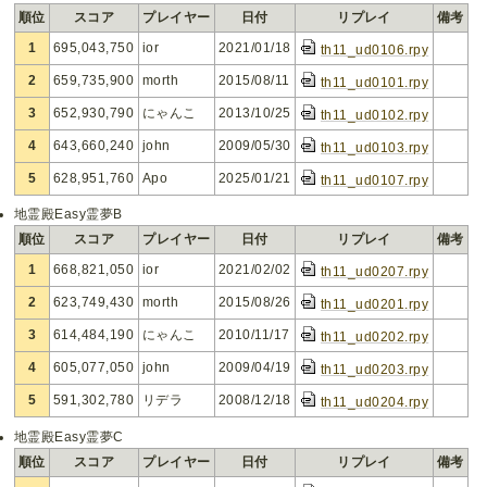
順位
スコア
プレイヤー
日付
リプレイ
備考
1
695,043,750
ior
2021/01/18
th11_ud0106.rpy
2
659,735,900
morth
2015/08/11
th11_ud0101.rpy
3
652,930,790
にゃんこ
2013/10/25
th11_ud0102.rpy
4
643,660,240
john
2009/05/30
th11_ud0103.rpy
5
628,951,760
Apo
2025/01/21
th11_ud0107.rpy
地霊殿Easy霊夢B
順位
スコア
プレイヤー
日付
リプレイ
備考
1
668,821,050
ior
2021/02/02
th11_ud0207.rpy
2
623,749,430
morth
2015/08/26
th11_ud0201.rpy
3
614,484,190
にゃんこ
2010/11/17
th11_ud0202.rpy
4
605,077,050
john
2009/04/19
th11_ud0203.rpy
5
591,302,780
リデラ
2008/12/18
th11_ud0204.rpy
地霊殿Easy霊夢C
順位
スコア
プレイヤー
日付
リプレイ
備考