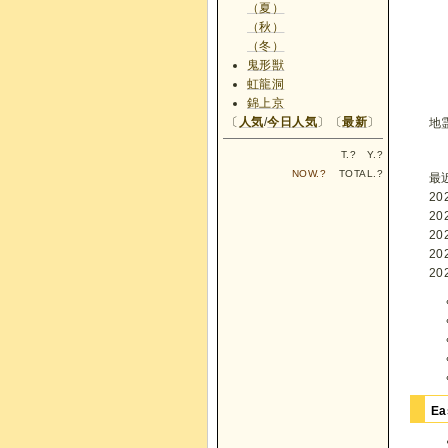
（夏）
（秋）
（冬）
鬼形獣
虹龍洞
錦上京
〔
人気
/
今日人気
〕〔
最新
〕
地
T.
?
Y.
?
NOW.
?
TOTAL.
?
最
20
20
20
20
20
Ea