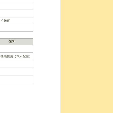
レイ保留
備考
ト機能使用（本人配信）