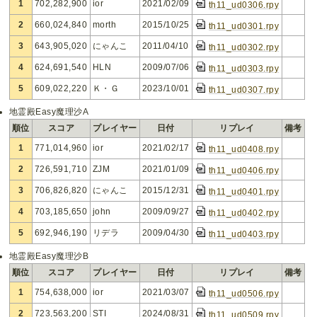
1
702,282,900
ior
2021/02/09
th11_ud0306.rpy
2
660,024,840
morth
2015/10/25
th11_ud0301.rpy
3
643,905,020
にゃんこ
2011/04/10
th11_ud0302.rpy
4
624,691,540
HLN
2009/07/06
th11_ud0303.rpy
5
609,022,220
Ｋ・Ｇ
2023/10/01
th11_ud0307.rpy
地霊殿Easy魔理沙A
順位
スコア
プレイヤー
日付
リプレイ
備考
1
771,014,960
ior
2021/02/17
th11_ud0408.rpy
2
726,591,710
ZJM
2021/01/09
th11_ud0406.rpy
3
706,826,820
にゃんこ
2015/12/31
th11_ud0401.rpy
4
703,185,650
john
2009/09/27
th11_ud0402.rpy
5
692,946,190
リデラ
2009/04/30
th11_ud0403.rpy
地霊殿Easy魔理沙B
順位
スコア
プレイヤー
日付
リプレイ
備考
1
754,638,000
ior
2021/03/07
th11_ud0506.rpy
2
723,563,200
STI
2024/08/31
th11_ud0509.rpy