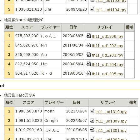
4
1,105,404,370
Atu
2008/11/21
th11_ud1103.rpy
5
1,038,321,610
Lim
2009/03/20
th11_ud1104.rpy
地霊殿Normal魔理沙C
順位
スコア
プレイヤー
日付
リプレイ
備考
1
975,303,230
にゃんこ
2023/06/05
th11_ud1206.rpy
2
845,026,970
N.Y
2011/06/04
th11_ud1202.rpy
3
825,998,900
Atu
2008/10/02
th11_ud1203.rpy
4
822,524,950
Lim
2009/05/04
th11_ud1204.rpy
5
804,317,520
Ｋ・Ｇ
2018/06/16
th11_ud1205.rpy
rd
地霊殿Hard霊夢A
順位
スコア
プレイヤー
日付
リプレイ
備考
1
1,998,503,870
morth
2023/03/04
th11_ud1310.rpy
2
1,961,519,020
Oringiri
2022/05/07
th11_ud1309.rpy
3
1,919,799,160
にゃんこ
2010/08/05
th11_ud1301.rpy
4
1,830,035,130
Lim
2009/12/15
th11_ud1302.rpy