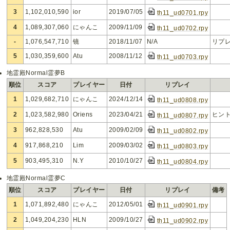
3
1,102,010,590
ior
2019/07/05
th11_ud0701.rpy
4
1,089,307,060
にゃんこ
2009/11/09
th11_ud0702.rpy
-
1,076,547,710
镜
2018/11/07
N/A
リプ
5
1,030,359,600
Atu
2008/11/12
th11_ud0703.rpy
地霊殿Normal霊夢B
順位
スコア
プレイヤー
日付
リプレイ
1
1,029,682,710
にゃんこ
2024/12/14
th11_ud0808.rpy
2
1,023,582,980
Oriens
2023/04/21
ヒン
th11_ud0807.rpy
3
962,828,530
Atu
2009/02/09
th11_ud0802.rpy
4
917,868,210
Lim
2009/03/02
th11_ud0803.rpy
5
903,495,310
N.Y
2010/10/27
th11_ud0804.rpy
地霊殿Normal霊夢C
順位
スコア
プレイヤー
日付
リプレイ
備考
1
1,071,892,480
にゃんこ
2012/05/01
th11_ud0901.rpy
2
1,049,204,230
HLN
2009/10/27
th11_ud0902.rpy