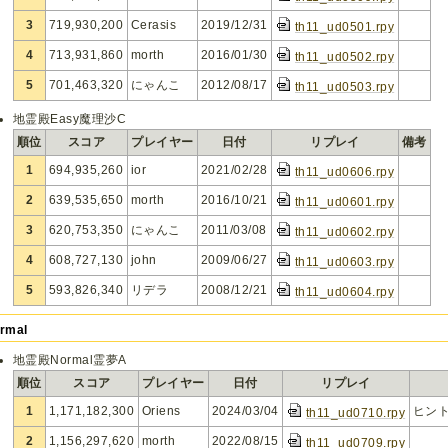
3
719,930,200
Cerasis
2019/12/31
th11_ud0501.rpy
4
713,931,860
morth
2016/01/30
th11_ud0502.rpy
5
701,463,320
にゃんこ
2012/08/17
th11_ud0503.rpy
地霊殿Easy魔理沙C
順位
スコア
プレイヤー
日付
リプレイ
備考
1
694,935,260
ior
2021/02/28
th11_ud0606.rpy
2
639,535,650
morth
2016/10/21
th11_ud0601.rpy
3
620,753,350
にゃんこ
2011/03/08
th11_ud0602.rpy
4
608,727,130
john
2009/06/27
th11_ud0603.rpy
5
593,826,340
リデラ
2008/12/21
th11_ud0604.rpy
rmal
地霊殿Normal霊夢A
順位
スコア
プレイヤー
日付
リプレイ
1
1,171,182,300
Oriens
2024/03/04
ヒン
th11_ud0710.rpy
2
1,156,297,620
morth
2022/08/15
th11_ud0709.rpy