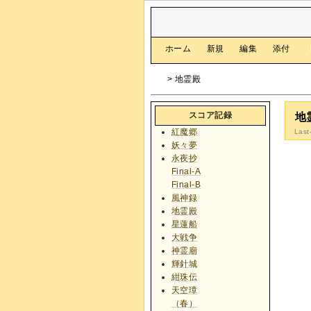
[
ホーム
|
新規
|
編集
|
添付
]
> 地霊殿
スコア記録
地
紅魔郷
Last
妖々夢
永夜抄
Final-A
Final-B
風神録
地霊殿
星蓮船
大戦争
神霊廟
輝針城
紺珠伝
天空璋
（春）