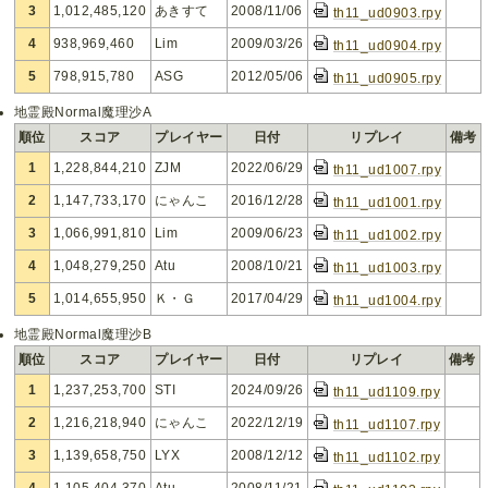
3
1,012,485,120
あきすて
2008/11/06
th11_ud0903.rpy
4
938,969,460
Lim
2009/03/26
th11_ud0904.rpy
5
798,915,780
ASG
2012/05/06
th11_ud0905.rpy
地霊殿Normal魔理沙A
順位
スコア
プレイヤー
日付
リプレイ
備考
1
1,228,844,210
ZJM
2022/06/29
th11_ud1007.rpy
2
1,147,733,170
にゃんこ
2016/12/28
th11_ud1001.rpy
3
1,066,991,810
Lim
2009/06/23
th11_ud1002.rpy
4
1,048,279,250
Atu
2008/10/21
th11_ud1003.rpy
5
1,014,655,950
Ｋ・Ｇ
2017/04/29
th11_ud1004.rpy
地霊殿Normal魔理沙B
順位
スコア
プレイヤー
日付
リプレイ
備考
1
1,237,253,700
STI
2024/09/26
th11_ud1109.rpy
2
1,216,218,940
にゃんこ
2022/12/19
th11_ud1107.rpy
3
1,139,658,750
LYX
2008/12/12
th11_ud1102.rpy