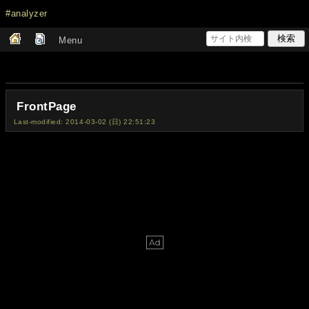
#analyzer
Menu
FrontPage
Last-modified: 2014-03-02 (日) 22:51:23