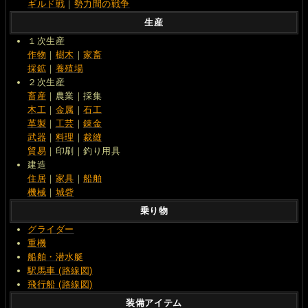
ギルド戦
｜
勢力間の戦争
生産
１次生産
作物
｜
樹木
｜
家畜
採鉱
｜
養殖場
２次生産
畜産
｜農業｜採集
木工
｜
金属
｜
石工
革製
｜
工芸
｜
錬金
武器
｜
料理
｜
裁縫
貿易
｜印刷｜釣り用具
建造
住居
｜
家具
｜
船舶
機械
｜
城砦
乗り物
グライダー
重機
船舶・潜水艇
駅馬車 (路線図)
飛行船 (路線図)
装備アイテム