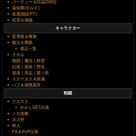
パーティー＆日誌(SNS)
遠征隊(ギルド)
血盟(固定PT)
犯罪＆海賊
キャラクター
世界観＆種族
能力＆職業
適正一覧
スキル
格闘
｜
魔法
｜
鉄壁
幻術
｜
使命
｜
野生
浪漫
｜
意志
｜
愛
｜
死
ステータス＆装備
バフ＆状態異常
戦闘
クエスト
かかしGETの道
ＩＤ攻略
ボス狩
対人
PK＆PvP仕様