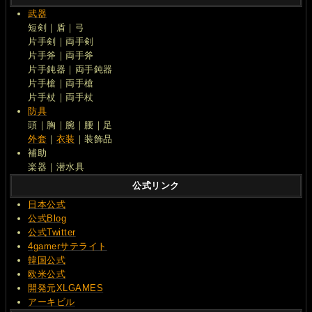
武器
短剣｜盾｜弓
片手剣｜両手剣
片手斧｜両手斧
片手鈍器｜両手鈍器
片手槍｜両手槍
片手杖｜両手杖
防具
頭｜胸｜腕｜腰｜足
外套
｜
衣装
｜装飾品
補助
楽器｜潜水具
公式リンク
日本公式
公式Blog
公式Twitter
4gamerサテライト
韓国公式
欧米公式
開発元XLGAMES
アーキビル