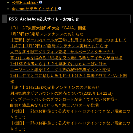
公式FaceBook
4gamerサテライトサイト
RSS: ArcheAge公式サイト - お知らせ
1/31・2/7東西大陸PvP大会『GAIA』開催！
1月28日(水)定期メンテナンスのお知らせ
【更新】ゲーム内メールが正常に利用できない問題につきまして
【終了】1月22日(木)臨時メンテナンス実施のお知らせ
大空を舞う獣王グリフォン登場！サルベージスクラッチ！
速さは世界を縮める！戦場を突っ走れる粋なアイテムが新登場
1日1杯で医者いらず！？七草粥でおなかいっぱい計画
エージェント海を往く！ダル族の秘密任務イベント開催
1日1回仲間と共に珍しい魚を釣り上げろ！異海の狭間イベント開
催
【終了】1月21日(水)定期メンテナンスのお知らせ
利用規約違反アカウントの対応について(2015年1月21日)
アップデートパッチのダウンロードが完了できないお客様へ
白銀と漆黒あなたはどっち？騎士アバターが登場!
【復旧】一部のお客様にて公式サイトへログインできない現象につ
きまして
【復旧】一部のお客様にて公式サイトへログインできない現象につ
きまして