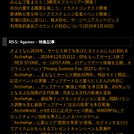
みんなで集まろう！3都市オフイベツアー開催！
自分の愛する職業を描こう。イラストコンテスト開催
新体験が君を待つ！クラスチェンジ促進イベント開催！
市場の流れに逆らい、掻き回せ。ザ・ジーニアスシーズン２
利用規約違反アカウントの対応について(2015年1月14日)
RSS: 4gamer - 特集記事
さようなら2024年。サービス終了を告げたタイトルにもお別れを
「ArcheAge」，2024年12月25日12：00をもってサービス終了
「RED STONE」や「LOST ARK」のアップデート情報を公開。オ
フラインイベント“Pmang Summer Fes 2023”レポート
「ArcheAge」，まもなくサービス開始10周年。特設サイト開設，
記念イベントの実施，アップデートなど盛りだくさんの内容に
「ArcheAge」，アップデート“解放と均衡”を本日実装。約2年ぶり
となる上位段階の古代装備・完全なる古代の装備を追加
「ArcheAge」，遠征隊インスタンスダンジョン追加，戦闘バラン
ス調整を含む最新アップデート“次元の境界”を本日実施
「ArcheWorld」が9月1日に正式サービス開始。MMORPGにブ
ロックチェーン技術を導入したメタバースゲーム
「ArcheAge」に新エリア“西部大草原”が登場。ログインするだけ
でアイテムがもらえるプレゼントキャンペーンも実施中