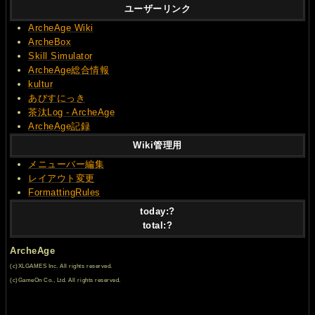
ユーザーリンク
ArcheAge Wiki
ArcheBox
Skill Simulator
ArcheAge総合情報
kultur
あびすにっき
茶汰Log - ArcheAge
ArcheAge記録
Wiki管理用
メニューバー編集
レイアウト変更
FormattingRules
today:
?
total:
?
ArcheAge
(c)XLGAMES Inc. All rights reserved.
(c)GameOn Co., Ltd. All rights reserved.