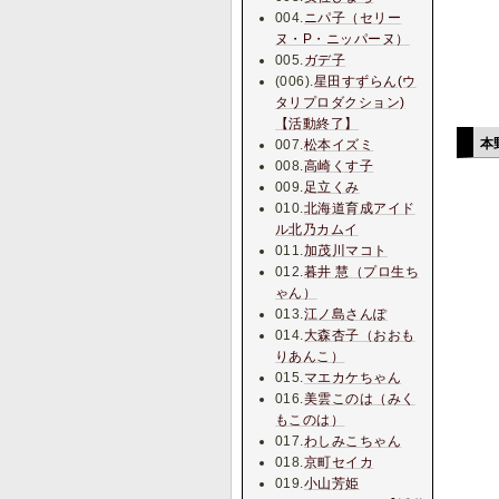
004.
ニパ子（セリー
ヌ・P・ニッパーヌ）
005.
ガデ子
(006).
星田すずらん(ウ
タリプロダクション)
【活動終了】
本
007.
松本イズミ
008.
高崎くす子
009.
足立くみ
010.
北海道育成アイド
ル北乃カムイ
011.
加茂川マコト
012.
暮井 慧（プロ生ち
ゃん）
013.
江ノ島さんぽ
014.
大森杏子（おおも
りあんこ）
015.
マエカケちゃん
016.
美雲このは（みく
もこのは）
017.
わしみこちゃん
018.
京町セイカ
019.
小山芳姫