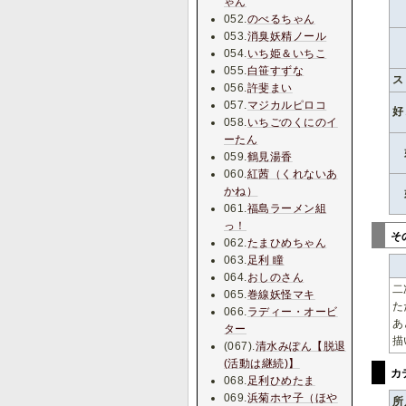
ゃん
052.
のべるちゃん
053.
消臭妖精ノール
054.
いち姫＆いちこ
055.
白笹すずな
ス
056.
許斐まい
057.
マジカルピロコ
好
058.
いちごのくにのイ
ーたん
059.
鶴見湯香
060.
紅茜（くれないあ
かね）
061.
福島ラーメン組
っ！
そ
062.
たまひめちゃん
063.
足利 瞳
064.
おしのさん
二
065.
巻線妖怪マキ
た
066.
ラディー・オービ
あ
ター
描
(067).
清水みぽん【脱退
(活動は継続)】
カ
068.
足利ひめたま
069.
浜菊ホヤ子（ほや
所