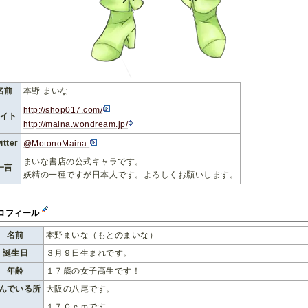
名前
本野 まいな
http://shop017.com/
イト
http://maina.wondream.jp/
itter
@MotonoMaina
まいな書店の公式キャラです。
一言
妖精の一種ですが日本人です。よろしくお願いします。
ロフィール
名前
本野まいな（もとのまいな）
誕生日
３月９日生まれです。
年齢
１７歳の女子高生です！
んでいる所
大阪の八尾です。
１７０ｃｍです。