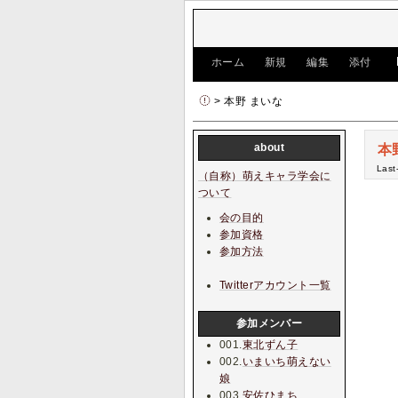
[
ホーム
|
新規
|
編集
|
添付
]
> 本野 まいな
about
本
Last
（自称）萌えキャラ学会に
ついて
会の目的
参加資格
参加方法
Twitterアカウント一覧
参加メンバー
001.
東北ずん子
002.
いまいち萌えない
娘
003.
安佐ひまち