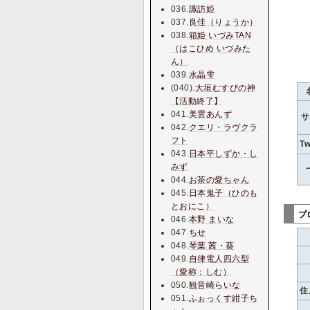
036.
諏訪姫
037.
良佳（りょうか）
038.
箱姫 いづみTAN
（はこひめ いづみた
ん）
039.
水晶雫
(040).
大垣むすびの神
【活動終了】
041.
美雲あんず
サ
042.
クエリ・ラヴクラ
フト
Tw
043.
日本平しずか・し
みず
044.
お茶の愛ちゃん
045.
日本鬼子（ひのも
とおにこ）
プ
046.
本野 まいな
047.
ちせ
048.
琴葉 茜・葵
049.
自律電人四六型
（愛称：しむ）
050.
観音崎らいな
住
051.
ふぉっくす紺子ち