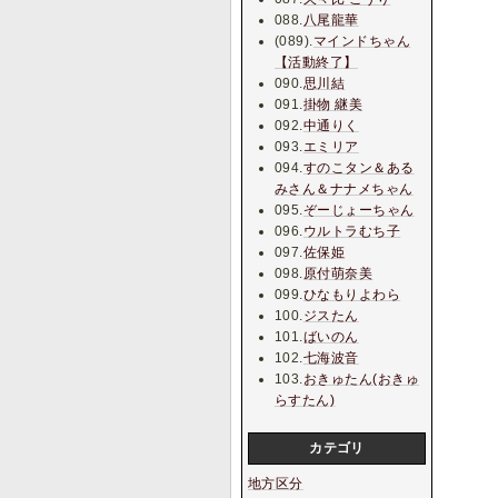
088.
八尾龍華
(089).
マインドちゃん
【活動終了】
090.
思川結
091.
掛物 継美
092.
中通りく
093.
エミリア
094.
すのこタン＆ある
みさん＆ナナメちゃん
095.
ぞーじょーちゃん
096.
ウルトラむち子
097.
佐保姫
098.
原付萌奈美
099.
ひなもりよわら
100.
ジスたん
101.
ばいのん
102.
七海波音
103.
おきゅたん(おきゅ
らすたん)
カテゴリ
地方区分