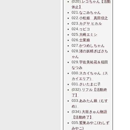
(020).
レコちゃん【活動
休止】
021.
なごみちゃん
022.
小松姫 真田信之
023.
カグヤ ヒカル
024.
ヮピコ
025.
大崎エミシ
026.
士業娘
027.
かつめしちゃん
028.
渚の妖精ぎばさち
ゃん
029.
宇佐美祐花＆稲田
なつみ
030.
スカイちゃん（ス
カイエリア）
031.
さいたまに子
(032).
リフル【活動終
了】
033.
あみたん娘（むす
め）
(034).
大垣きゅん物語
【活動終了】
035.
鷲巣みやこ(わしず
みやこ)