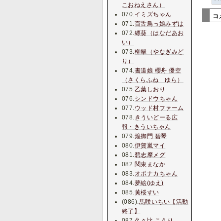
こおねえさん）
070.
イミズちゃん
コ
071.
百舌鳥っ娘みずは
072.
縹葵（はなだあお
い）
073.
柳翠（やなぎみど
り）
074.
書道娘 櫻舟 優空
（さくらふね ゆら）
075.
乙葉しおり
076.
シンドウちゃん
077.
ウッド村ファーム
078.
きういどーる広
報・きういちゃん
079.
煌御門 碧琴
080.
伊賀嵐マイ
081.
碧志摩メグ
082.
関東まなか
083.
オポナカちゃん
084.
夢絵(ゆえ)
085.
黄桜すい
(086).
馬咲いちい【活動
終了】
087.
久々比 こうり