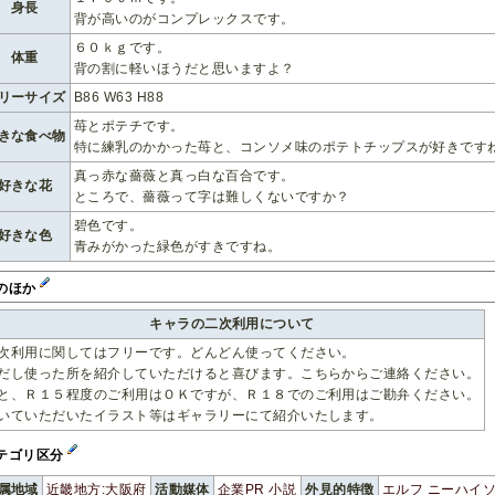
身長
背が高いのがコンプレックスです。
６０ｋｇです。
体重
背の割に軽いほうだと思いますよ？
リーサイズ
B86 W63 H88
苺とポテチです。
きな食べ物
特に練乳のかかった苺と、コンソメ味のポテトチップスが好きです
真っ赤な薔薇と真っ白な百合です。
好きな花
ところで、薔薇って字は難しくないですか？
碧色です。
好きな色
青みがかった緑色がすきですね。
のほか
キャラの二次利用について
次利用に関してはフリーです。どんどん使ってください。
だし使った所を紹介していただけると喜びます。こちらからご連絡ください。
と、Ｒ１５程度のご利用はＯＫですが、Ｒ１８でのご利用はご勘弁ください。
いていただいたイラスト等はギャラリーにて紹介いたします。
テゴリ区分
属地域
近畿地方
:大阪府
活動媒体
企業PR
小説
外見的特徴
エルフ
ニーハイ