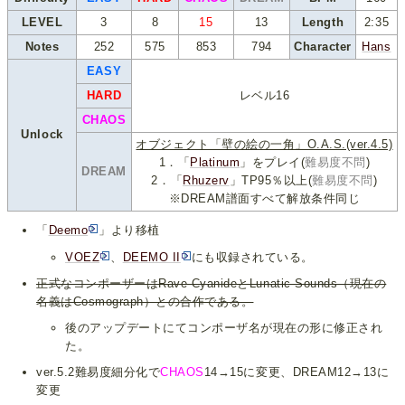
LEVEL
3
8
15
13
Length
2:35
Notes
252
575
853
794
Character
Hans
EASY
HARD
レベル16
CHAOS
Unlock
オブジェクト「壁の絵の一角」O.A.S.(ver.4.5)
1．「
Platinum
」をプレイ(
難易度不問
)
DREAM
2．「
Rhuzerv
」TP95％以上(
難易度不問
)
※DREAM譜面すべて解放条件同じ
「
Deemo
」より移植
VOEZ
、
DEEMO II
にも収録されている。
正式なコンポーザーはRave CyanideとLunatic Sounds（現在の
名義はCosmograph）との合作である。
後のアップデートにてコンポーザ名が現在の形に修正され
た。
ver.5.2難易度細分化で
CHAOS
14→15に変更、DREAM12→13に
変更