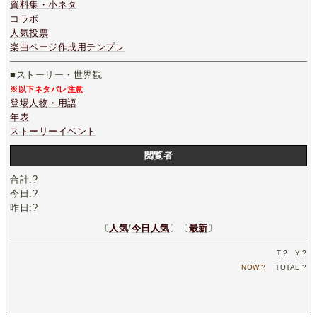
資料集・小ネタ
コラボ
人気投票
楽曲ページ作成用テンプレ
■ストーリー・世界観
※以下ネタバレ注意
登場人物・用語
年表
ストーリーイベント
閲覧者
合計:
?
今日:
?
昨日:
?
〔
人気
/
今日人気
〕〔
最新
〕
T.
?
Y.
?
NOW.
?
TOTAL.
?