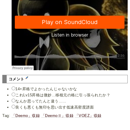
コメント
14+昇格でよかったんじゃないかな
これLv15昇格は微妙…移植元の格に引っ張られたか？
なんか思ってたんと違う……
良くも悪くも無印を思い出す低速高密度譜面
Tag:
「Deemo」収録
「DeemoⅡ」収録
「VOEZ」収録