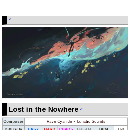
Lost in the Nowhere
Composer
Rave Cyanide
×
Lunatic Sounds
Difficulty
EASY
HARD
CHAOS
DREAM
BPM
160