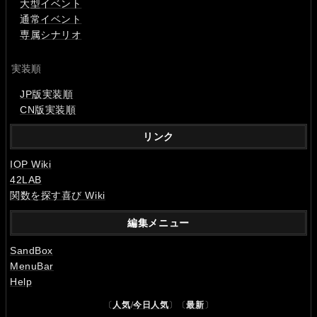
大型イベント
通常イベント
専属シナリオ
実装順
JP版実装順
CN版実装順
リンク
IOP Wiki
42LAB
関数を探す喜び Wiki
編集メニュー
SandBox
MenuBar
Help
〔
人気
/
今日人気
〕〔
最新
〕