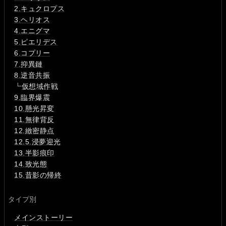
2.キュクロプス
3.ヘリオス
4.エニグマ
5.ピエリデス
6.コプリー
7.抑異鏈
8.逆音共振
┗
仮想域作戦
9.臨界爆震
10.懸光昇変
11.無律背反
12.緻密静点
12.5.浸夢迎光
13.半影痕印
14.致光態
15.昔影の帰終
タイプ別
メインストーリー