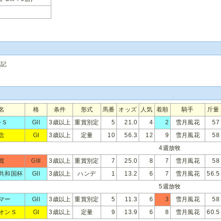
追記
名
格
条件
形式
馬番
オッズ
人気
着順
騎手
斤量
レＳ
GII
3歳以上
重賞別定
5
21.0
4
2
雪月風花
57
念
GI
3歳以上
定量
10
56.3
12
9
雪月風花
58
4週放牧
賞
GIII
3歳以上
重賞別定
7
25.0
8
7
雪月風花
58
共和国杯
GII
3歳以上
ハンデ
1
13.2
6
7
雪月風花
56.5
5週放牧
マー
GII
3歳以上
重賞別定
5
11.3
6
3
雪月風花
58
オンＳ
GI
3歳以上
定量
9
13.9
6
8
雪月風花
60.5