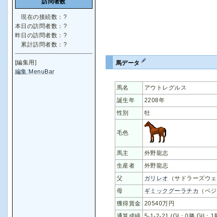
訪問者数
現在の接続数：
?
本日の訪問者数：
?
昨日の訪問者数：
?
累計訪問者数：
?
[編集用]
馬データ
編集:MenuBar
馬名
アウトレグルス
誕生年
2208年
性別
牡
毛色
馬主
外野龍志
生産者
外野龍志
父
ガリレオ
（サドラーズウェ
母
ギミックグーラチカ
（ベジ
獲得賞金
20540万円
通算成績
5-1-2-21 (GI：0勝 GII：1