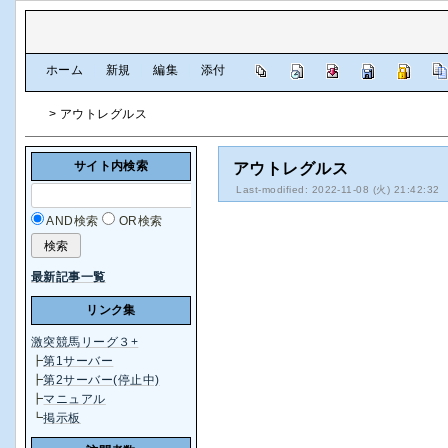
[
ホーム
|
新規
|
編集
|
添付
]
> アウトレグルス
サイト内検索
アウトレグルス
Last-modified: 2022-11-08 (火) 21:42:32
AND検索
OR検索
最新記事一覧
リンク集
激突競馬リーグ３+
┣
第1サーバー
┣
第2サーバー(停止中)
┣
マニュアル
┗
掲示板