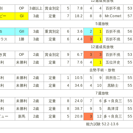
12週成長放牧
別
OP
3歳以上
賞金別定
5
7.8
4
4
百折不撓
53
ビー
GI
3歳
定量
7
18.2
8
8
Mr.Comet
57
5週放牧
Ｓ
GII
3歳
重賞別定
6
3.6
2
1
百折不撓
56
クラス
1勝
3歳
定量
6
4.4
3
1
百折不撓
56
12週成長放牧
き賞
OP
2歳
賞金別定
9
6.7
3
3
百折不撓
53
勝利
未勝利
2歳
定量
7
7.6
4
1
五位洋史
55
去勢手術・放牧
勝利
未勝利
2歳
定量
1
10.5
5
9
田所浩二
55
勝利
未勝利
2歳
定量
4
34.6
4
10
黒騎士
55
7週放牧
勝利
未勝利
2歳
定量
8
24.0
7
6
多々良良三
55
勝利
未勝利
2歳
定量
8
38.7
9
5
島津澪
55
ビュー
新馬
2歳
定量
5
20.8
3
12
多々良良三
55
能力試験 52.2-13.6