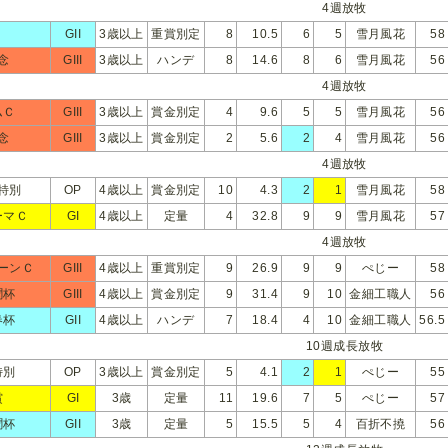
4週放牧
GII
3歳以上
重賞別定
8
10.5
6
5
雪月風花
58
念
GIII
3歳以上
ハンデ
8
14.6
8
6
雪月風花
56
4週放牧
ムＣ
GIII
3歳以上
賞金別定
4
9.6
5
5
雪月風花
56
念
GIII
3歳以上
賞金別定
2
5.6
2
4
雪月風花
56
4週放牧
特別
OP
4歳以上
賞金別定
10
4.3
2
1
雪月風花
58
ーマＣ
GI
4歳以上
定量
4
32.8
9
9
雪月風花
57
4週放牧
ーンＣ
GIII
4歳以上
重賞別定
9
26.9
9
9
ぺじー
58
聞杯
GIII
4歳以上
賞金別定
9
31.4
9
10
金細工職人
56
春杯
GII
4歳以上
ハンデ
7
18.4
4
10
金細工職人
56.5
10週成長放牧
特別
OP
3歳以上
賞金別定
5
4.1
2
1
ぺじー
55
賞
GI
3歳
定量
11
19.6
7
5
ぺじー
57
聞杯
GII
3歳
定量
5
15.5
5
4
百折不撓
56