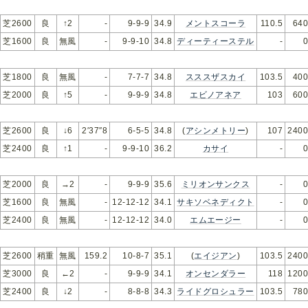
芝2600
良
↑2
-
9-9-9
34.9
メントスコーラ
110.5
640
芝1600
良
無風
-
9-9-10
34.8
ディーティーステル
-
0
芝1800
良
無風
-
7-7-7
34.8
スススザスカイ
103.5
400
芝2000
良
↑5
-
9-9-9
34.8
エビノアネア
103
600
芝2600
良
↓6
2′37″8
6-5-5
34.8
(
アシンメトリー
)
107
2400
芝2400
良
↑1
-
9-9-10
36.2
カサイ
-
0
芝2000
良
→2
-
9-9-9
35.6
ミリオンサンクス
-
0
芝1600
良
無風
-
12-12-12
34.1
サキソベネディクト
-
0
芝2400
良
無風
-
12-12-12
34.0
エムエージー
-
0
芝2600
稍重
無風
159.2
10-8-7
35.1
(
エイジアン
)
103.5
2400
芝3000
良
←2
-
9-9-9
34.1
オンセンダラー
118
1200
芝2400
良
↓2
-
8-8-8
34.3
ライドグロシュラー
103.5
780