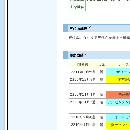
主な勝鞍
三代血統表
種牡馬になり次第三代血統表を自動
競走成績
開催週
天気
レース
2211年1月5週
曇
サリー
2210年12月5週
曇
有馬記
2210年11月4週
晴
夢蓮華
2210年11月2週
晴
アルゼンチン
2210年9月4週
晴
オールカ
2210年9月1週
曇
愛チャンピ