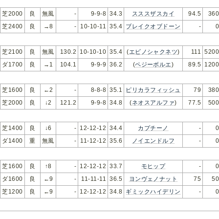
芝2000
良
無風
-
9-9-8
34.3
スススザスカイ
94.5
360
芝2400
良
→8
-
10-10-11
35.4
ブレイクオブドーン
-
0
芝2100
良
無風
130.2
10-10-10
35.4
(
エビノシャクネツ
)
111
5200
ダ1700
良
→1
104.1
9-9-9
36.2
(
ペジーボルエ
)
89.5
1200
芝1600
良
←2
-
8-8-8
35.1
ピリカラフィッシュ
79
380
芝2000
良
↓2
121.2
9-9-8
34.8
(
ネオスアルファ
)
77.5
500
芝1400
良
↓6
-
12-12-12
34.4
カプチーノ
-
0
ダ1400
重
無風
-
11-12-12
35.6
ノイエンドルフ
-
0
芝1600
良
↑8
-
12-12-12
33.7
モヒップ
-
0
ダ1600
良
←9
-
11-11-11
36.5
ヨンヴェノナット
75
50
芝1200
良
←9
-
12-12-12
34.8
ギミックハイデリン
-
0