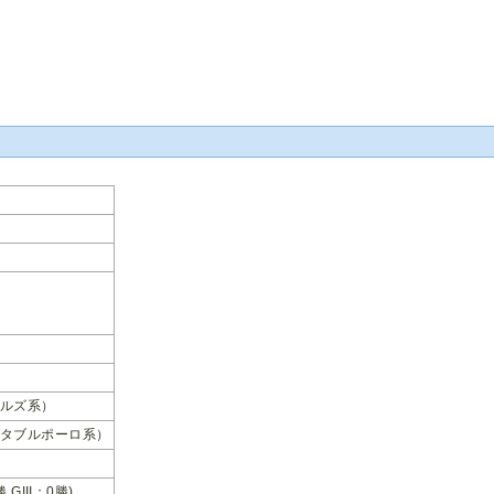
ルズ系）
タブルポーロ系）
勝 GIII：0勝)