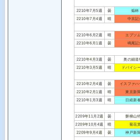
2210年7月5週
曇
焔杯
2210年7月4週
晴
中京記
2210年6月2週
晴
エプソ
2210年6月1週
曇
鳴尾記
2210年4月3週
曇
奥の細道
2210年3月5週
晴
ドバイシ
2210年2月4週
曇
イスファハ
2210年2月1週
晴
東京新
2210年1月3週
晴
日経新
2209年11月2週
曇
磐梯山
2209年10月4週
晴
菊花
2209年9月4週
曇
神戸新