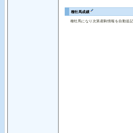
種牡馬成績
種牡馬になり次第産駒情報を自動追