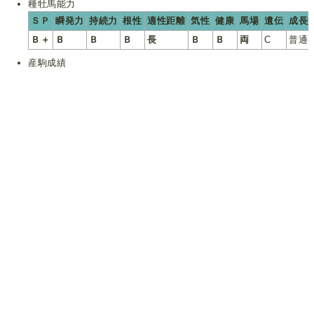
種牡馬能力
ＳＰ
瞬発力
持続力
根性
適性距離
気性
健康
馬場
遺伝
成長
Ｂ＋
Ｂ
Ｂ
Ｂ
長
Ｂ
Ｂ
両
C
普通
産駒成績