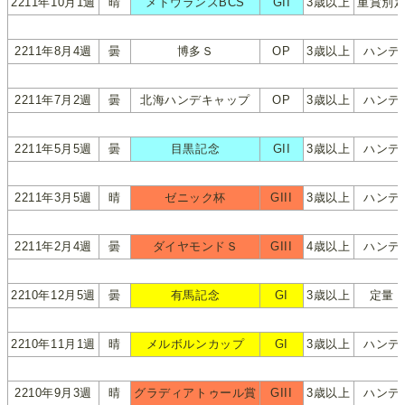
2211年10月1週
晴
メドウランズBCS
GII
3歳以上
重賞別
2211年8月4週
曇
博多Ｓ
OP
3歳以上
ハンデ
2211年7月2週
曇
北海ハンデキャップ
OP
3歳以上
ハンデ
2211年5月5週
曇
目黒記念
GII
3歳以上
ハンデ
2211年3月5週
晴
ゼニック杯
GIII
3歳以上
ハンデ
2211年2月4週
曇
ダイヤモンドＳ
GIII
4歳以上
ハンデ
2210年12月5週
曇
有馬記念
GI
3歳以上
定量
2210年11月1週
晴
メルボルンカップ
GI
3歳以上
ハンデ
2210年9月3週
晴
グラディアトゥール賞
GIII
3歳以上
ハンデ