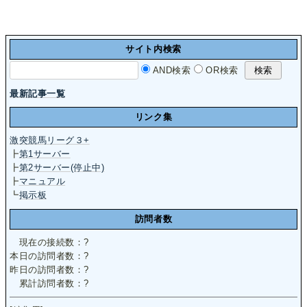
サイト内検索
AND検索
OR検索
最新記事一覧
リンク集
激突競馬リーグ３+
┣
第1サーバー
┣
第2サーバー(停止中)
┣
マニュアル
┗
掲示板
訪問者数
現在の接続数：
?
本日の訪問者数：
?
昨日の訪問者数：
?
累計訪問者数：
?