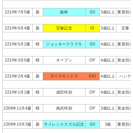
2210年7月5週
曇
焔杯
GII
3歳以上
重賞別
2210年6月4週
曇
宝塚記念
GI
3歳以上
定量
2210年5月2週
晴
ジョッキークラブＳ
GII
4歳以上
重賞別
2210年3月5週
晴
オープン
OP
4歳以上
賞金別
2210年2月4週
曇
ダイヤモンドＳ
GIII
4歳以上
ハンデ
2210年1月1週
晴
成田特別
OP
4歳以上
賞金別
2209年11月4週
晴
南武特別
OP
3歳以上
賞金別
2209年10月3週
曇
サイレンススズカ記念
GII
3歳
重賞別