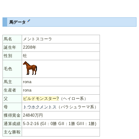
馬データ
馬名
メントスコーラ
誕生年
2208年
性別
牡
毛色
馬主
rona
生産者
rona
父
ビルドモンスター
?
（ヘイロー系）
母
トウホクメントス
（パラシュラーマ系）
獲得賞金
24840万円
通算成績
5-3-2-16 (GI：0勝 GII：1勝 GIII：1勝)
主な勝鞍