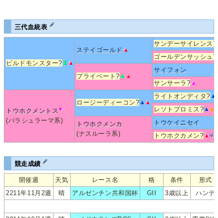
三代血統表
サンデーサイレンス
?
ステイゴールド
ゴールデンサッシュ
?
ビルドモンスター
?
サイフォン
プライベート
?
サンサーラ
?
ライトオンディタ
?
ロージーディーコン
?
レソトプロミス
?
トウホクメントス
(パラシュラーマ系)
トウケイニセイ
トウホクメンカ
(ナスルーラ系)
トウホクカメン
?
競走成績
開催週
天気
レース名
格
条件
形式
2211年11月2週
晴
アルゼンチン共和国杯
GII
3歳以上
ハンデ