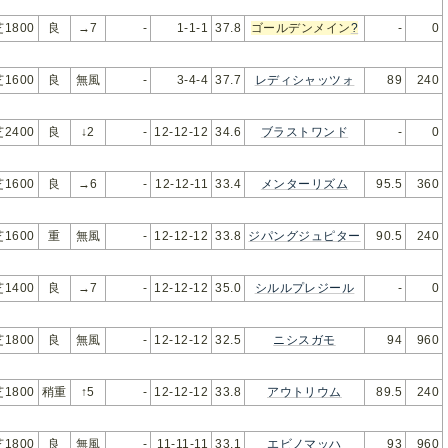
芝1800
良
→7
-
1-1-1
37.8
ゴールデンメイン
?
-
0
芝1600
良
無風
-
3-4-4
37.7
レディシャッツォ
89
240
芝2400
良
↓2
-
12-12-12
34.6
ブラストワンド
-
0
芝1600
良
→6
-
12-12-11
33.4
メンターリズム
95.5
360
芝1600
重
無風
-
12-12-12
33.8
ジパングジュピター
90.5
240
芝1400
良
→7
-
12-12-12
35.0
シルルプレジール
-
0
芝1800
良
無風
-
12-12-12
32.5
ニシスガモ
94
960
芝1800
稍重
↑5
-
12-12-12
33.8
アウトリウム
89.5
240
芝1800
良
無風
-
11-11-11
33.1
エビノマッハ
93
960