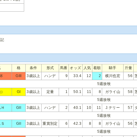
追記
名
格
条件
形式
馬番
オッズ
人気
着順
騎手
斤量
杯
GIII
3歳以上
ハンデ
9
33.4
12
2
横川也宏
56
5週放牧
秋）
GI
3歳以上
定量
1
50.1
11
8
ガライ山
58
5週放牧
ムＨ
GII
3歳以上
ハンデ
2
40.1
10
11
J.テリー
57
5週放牧
スＳ
GII
3歳以上
重賞別定
6
42.3
8
8
ガライ山
56
5週放牧