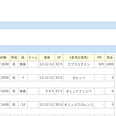
距離
馬場
風
タイム
通過
3F
1着馬(2着馬)
PR
賞金
芝2000
良
無風
-
12-12-12
32.5
ラプラスサイン
105
1600
芝2000
良
↑7
-
12-12-12
33.5
モヒッペ
-
0
ダ1600
良
無風
-
5-5-5
37.2
ギミックフィジー
-
0
芝1400
良
↑12
-
12-12-12
35.0
ギミックフロレンツ
-
0