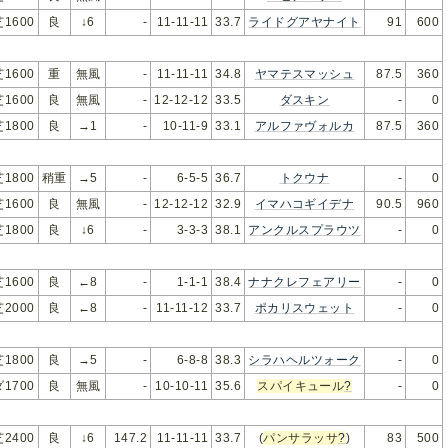
芝1600
良
↓6
-
11-11-11
33.7
ライドグアヤナイト
91
600
芝1600
重
無風
-
11-11-11
34.8
ヤマテスマッシュ
87.5
360
芝1600
良
無風
-
12-12-12
33.5
ダスキン
-
0
芝1800
良
→1
-
10-11-9
33.1
アルファヴォルカ
87.5
360
芝1800
稍重
→5
-
6-5-5
36.7
トクウナ
-
0
芝1600
良
無風
-
12-12-12
32.9
イマハコギイデナ
90.5
960
芝1800
良
↓6
-
3-3-3
38.1
アンクルスプラウツ
-
0
芝1600
良
←8
-
1-1-1
38.4
ナナクレフェアリー
-
0
芝2000
良
←8
-
11-11-12
33.7
ポカリスウェット
-
0
芝1800
良
→5
-
6-8-8
38.3
シラハヘルツォーク
-
0
ダ1700
良
無風
-
10-10-11
35.6
スパイキュール
?
-
0
芝2400
良
↓6
147.2
11-11-11
33.7
(
パンサラッサ
?
)
83
500