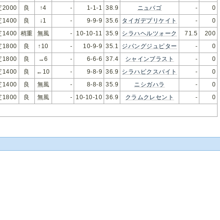
芝2000
良
↑4
-
1-1-1
38.9
ニュバゴ
-
0
芝1400
良
↓1
-
9-9-9
35.6
タイガデプリケイト
-
0
芝1400
稍重
無風
-
10-10-11
35.9
シラハヘルツォーク
71.5
200
芝1800
良
↑10
-
10-9-9
35.1
ジパングジュピター
-
0
芝1800
良
→6
-
6-6-6
37.4
シャインブラスト
-
0
芝1400
良
←10
-
9-8-9
36.9
シラハビクスバイト
-
0
芝1400
良
無風
-
8-8-8
35.9
ニシガハラ
-
0
芝1800
良
無風
-
10-10-10
36.9
クラムクレセント
-
0