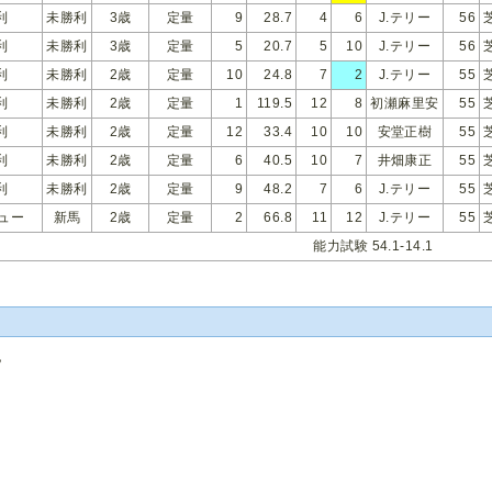
利
未勝利
3歳
定量
9
28.7
4
6
J.テリー
56
利
未勝利
3歳
定量
5
20.7
5
10
J.テリー
56
利
未勝利
2歳
定量
10
24.8
7
2
J.テリー
55
利
未勝利
2歳
定量
1
119.5
12
8
初瀬麻里安
55
利
未勝利
2歳
定量
12
33.4
10
10
安堂正樹
55
利
未勝利
2歳
定量
6
40.5
10
7
井畑康正
55
利
未勝利
2歳
定量
9
48.2
7
6
J.テリー
55
ュー
新馬
2歳
定量
2
66.8
11
12
J.テリー
55
能力試験 54.1-14.1
記