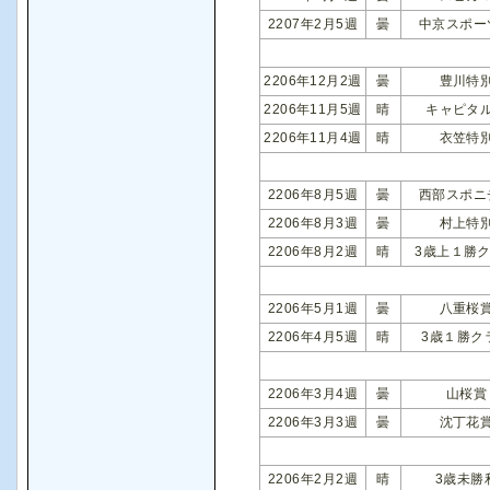
2207年2月5週
曇
中京スポー
2206年12月2週
曇
豊川特
2206年11月5週
晴
キャピタ
2206年11月4週
晴
衣笠特
2206年8月5週
曇
西部スポニ
2206年8月3週
曇
村上特
2206年8月2週
晴
3歳上１勝
2206年5月1週
曇
八重桜
2206年4月5週
晴
3歳１勝ク
2206年3月4週
曇
山桜賞
2206年3月3週
曇
沈丁花
2206年2月2週
晴
3歳未勝