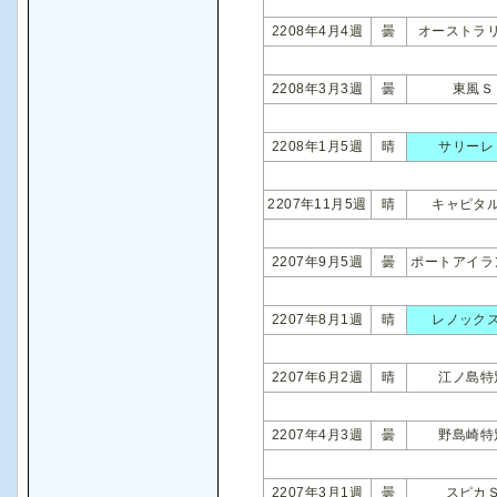
2208年4月4週
曇
オーストラ
2208年3月3週
曇
東風Ｓ
2208年1月5週
晴
サリーレ
2207年11月5週
晴
キャピタ
2207年9月5週
曇
ポートアイラ
2207年8月1週
晴
レノック
2207年6月2週
晴
江ノ島特
2207年4月3週
曇
野島崎特
2207年3月1週
曇
スピカ