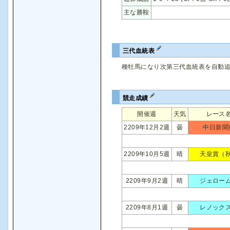
主な勝鞍
三代血統表
種牡馬になり次第三代血統表を自動
競走成績
開催週
天気
レース
2209年12月2週
曇
中日新聞
2209年10月5週
晴
天皇賞（
2209年9月2週
晴
ジェロー
2209年8月1週
曇
レノック