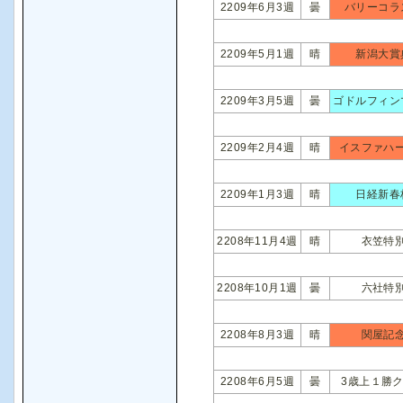
2209年6月3週
曇
バリーコラ
2209年5月1週
晴
新潟大賞
2209年3月5週
曇
ゴドルフィン
2209年2月4週
晴
イスファハ
2209年1月3週
晴
日経新春
2208年11月4週
晴
衣笠特
2208年10月1週
曇
六社特
2208年8月3週
晴
関屋記
2208年6月5週
曇
3歳上１勝