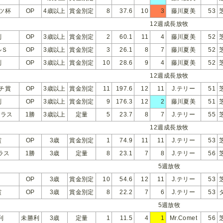
ツ杯
OP
4歳以上
賞金別定
8
37.6
10
3
藤川夏美
53
12週成長放牧
別
OP
3歳以上
賞金別定
2
60.1
11
4
藤川夏美
52
ルＳ
OP
3歳以上
賞金別定
3
26.1
8
7
藤川夏美
52
別
OP
3歳以上
賞金別定
10
28.6
9
4
藤川夏美
52
12週成長放牧
チ賞
OP
3歳以上
賞金別定
11
197.6
12
11
J.テリー
51
別
OP
3歳以上
賞金別定
9
176.3
12
2
藤川夏美
51
クラス
1勝
3歳以上
定量
5
23.7
8
7
J.テリー
55
12週成長放牧
賞
OP
3歳
賞金別定
1
74.9
11
11
J.テリー
53
ラス
1勝
3歳
定量
8
23.1
7
8
J.テリー
56
5週放牧
OP
3歳
賞金別定
10
54.6
12
11
J.テリー
53
賞
OP
3歳
賞金別定
8
22.2
7
6
J.テリー
53
5週放牧
利
未勝利
3歳
定量
1
11.5
4
1
Mr.Comet
56