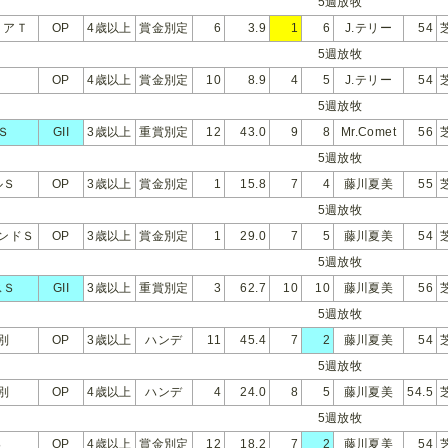
5週放牧
リアＴ
OP
4歳以上
賞金別定
6
3.9
1
6
J.テリー
54
5週放牧
OP
4歳以上
賞金別定
10
8.9
4
5
J.テリー
54
5週放牧
Ｓ
GII
3歳以上
重賞別定
12
43.0
9
8
Mr.Comet
56
5週放牧
ルＳ
OP
3歳以上
賞金別定
1
15.8
7
4
藤川夏美
55
5週放牧
ンドＳ
OP
3歳以上
賞金別定
1
29.0
7
5
藤川夏美
54
5週放牧
スＳ
GII
3歳以上
重賞別定
3
62.7
10
10
藤川夏美
56
5週放牧
別
OP
3歳以上
ハンデ
11
45.4
7
2
藤川夏美
54
5週放牧
別
OP
4歳以上
ハンデ
4
24.0
8
5
藤川夏美
54.5
5週放牧
Ｓ
OP
4歳以上
賞金別定
12
18.2
7
2
藤川夏美
54