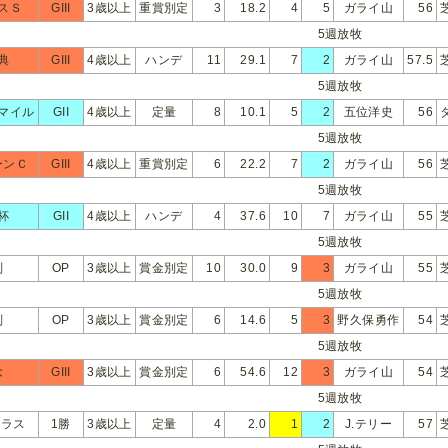
スＳ
GIII
3歳以上
重賞別定
3
18.2
4
5
ガライ山
56
5週放牧
典
GIII
4歳以上
ハンデ
11
29.1
7
2
ガライ山
57.5
5週放牧
マイル
GII
4歳以上
定量
8
10.1
5
2
五位洋史
56
5週放牧
ーンＣ
GIII
4歳以上
重賞別定
6
22.2
7
2
ガライ山
56
5週放牧
杯
GII
4歳以上
ハンデ
4
37.6
10
7
ガライ山
55
5週放牧
別
OP
3歳以上
賞金別定
10
30.0
9
3
ガライ山
55
5週放牧
別
OP
3歳以上
賞金別定
6
14.6
5
3
野久保勇作
54
5週放牧
念
GIII
3歳以上
賞金別定
6
54.6
12
3
ガライ山
54
5週放牧
クラス
1勝
3歳以上
定量
4
2.0
1
2
J.テリー
57