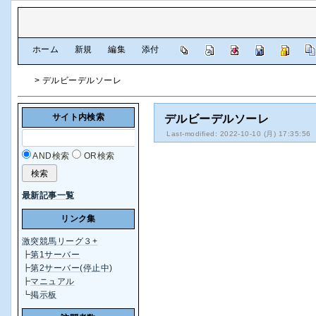
[
ホーム
|
新規
|
編集
|
添付
]
> デルビーデルソーレ
サイト内検索
デルビーデルソーレ
Last-modified: 2022-10-10 (月) 17:35:56
AND検索
OR検索
最新記事一覧
リンク集
激突競馬リーグ３+
┣
第1サーバー
┣
第2サーバー(停止中)
┣
マニュアル
┗
掲示板