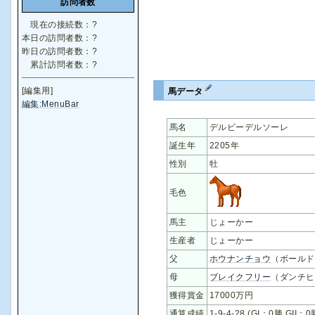
訪問者数
現在の接続数：
?
本日の訪問者数：
?
昨日の訪問者数：
?
累計訪問者数：
?
[編集用]
馬データ
編集:MenuBar
馬名
デルビーデルソーレ
誕生年
2205年
性別
牡
毛色
馬主
じょーかー
生産者
じょーかー
父
ホウナンチョウ
（ボールド
母
ブレイクフリー
（ダンチヒ
獲得賞金
17000万円
通算成績
1-9-4-28 (GI：0勝 GII：0