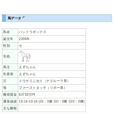
馬データ
馬名
パンドラボックス
誕生年
2206年
性別
セ
毛色
馬主
えずちゃん
生産者
えずちゃん
父
トウケイニセイ
（ナスルーラ系）
母
ファーストタッチ
（リボー系）
獲得賞金
63710万円
通算成績
15-14-10-14 (GI：0勝 GII：0勝 GIII：0勝)
主な勝鞍