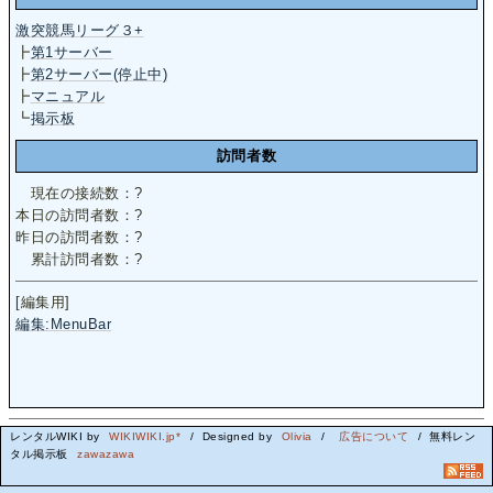
激突競馬リーグ３+
┣
第1サーバー
┣
第2サーバー(停止中)
┣
マニュアル
┗
掲示板
訪問者数
現在の接続数：
?
本日の訪問者数：
?
昨日の訪問者数：
?
累計訪問者数：
?
[編集用]
編集:MenuBar
レンタルWIKI by
WIKIWIKI.jp*
/ Designed by
Olivia
/
広告について
/ 無料レン
タル掲示板
zawazawa