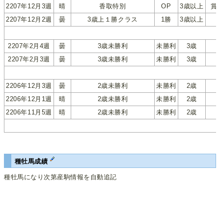
2207年12月3週
晴
香取特別
OP
3歳以上
賞
2207年12月2週
曇
3歳上１勝クラス
1勝
3歳以上
2207年2月4週
曇
3歳未勝利
未勝利
3歳
2207年2月3週
曇
3歳未勝利
未勝利
3歳
2206年12月3週
曇
2歳未勝利
未勝利
2歳
2206年12月1週
晴
2歳未勝利
未勝利
2歳
2206年11月5週
晴
2歳未勝利
未勝利
2歳
種牡馬成績
種牡馬になり次第産駒情報を自動追記