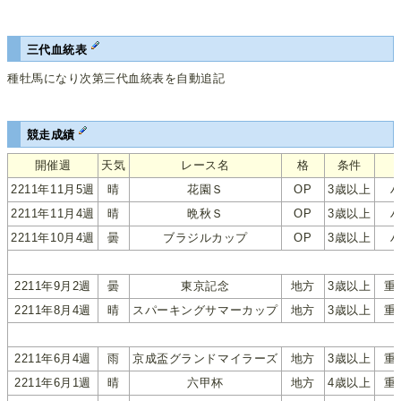
三代血統表
種牡馬になり次第三代血統表を自動追記
競走成績
開催週
天気
レース名
格
条件
2211年11月5週
晴
花園Ｓ
OP
3歳以上
2211年11月4週
晴
晩秋Ｓ
OP
3歳以上
2211年10月4週
曇
ブラジルカップ
OP
3歳以上
2211年9月2週
曇
東京記念
地方
3歳以上
重
2211年8月4週
晴
スパーキングサマーカップ
地方
3歳以上
重
2211年6月4週
雨
京成盃グランドマイラーズ
地方
3歳以上
重
2211年6月1週
晴
六甲杯
地方
4歳以上
重