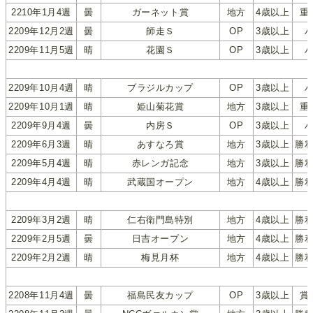
2210年1月4週
曇
ガーネット賞
地方
4歳以上
重
2209年12月2週
曇
師走Ｓ
OP
3歳以上
2209年11月5週
晴
花園Ｓ
OP
3歳以上
2209年10月4週
晴
ブラジルカップ
OP
3歳以上
2209年10月1週
晴
姫山菊花賞
地方
3歳以上
重
2209年9月4週
曇
内房Ｓ
OP
3歳以上
2209年6月3週
晴
あすなろ賞
地方
3歳以上
勝
2209年5月4週
晴
赤レンガ記念
地方
3歳以上
勝
2209年4月4週
晴
武蔵国オープン
地方
4歳以上
勝
2209年3月2週
晴
仁右衛門島特別
地方
4歳以上
勝
2209年2月5週
曇
日吉オープン
地方
4歳以上
勝
2209年2月2週
晴
梅見月杯
地方
4歳以上
勝
2208年11月4週
曇
福島民友カップ
OP
3歳以上
賞