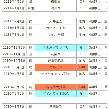
2211年4月3週
曇
梅田Ｓ
OP
4歳以上
2211年4月1週
豪雨
湾岸Ｓ
OP
4歳以上
2211年2月1週
雨
大井金盃
地方
4歳以上
重
2211年1月4週
晴
ガーネット賞
地方
4歳以上
重
2211年1月3週
晴
マイル争覇
地方
4歳以上
重
2210年12月2週
晴
名古屋グランプリ
GII
3歳以上
重
2210年11月5週
曇
花園Ｓ
OP
3歳以上
2210年10月1週
晴
姫山菊花賞
地方
3歳以上
重
2210年8月3週
晴
エルムＳ
GIII
3歳以上
重
2210年4月5週
曇
オグリキャップ記念
地方
4歳以上
重
2210年3月3週
晴
名古屋大賞典
GIII
4歳以上
重
2210年3月2週
晴
ダイオライト記念
GII
4歳以上
2210年1月5週
晴
早鞆特別
OP
4歳以上