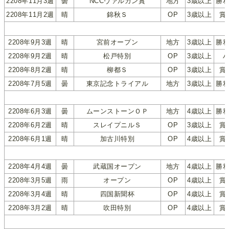
2208年11月3週
曇
NCCヴァルカン賞
地方
3歳以上
勝
2208年11月2週
晴
錦秋Ｓ
OP
3歳以上
賞
2208年9月3週
晴
宮前オープン
地方
3歳以上
勝
2208年9月2週
晴
松戸特別
OP
3歳以上
2208年8月2週
晴
柳都Ｓ
OP
3歳以上
賞
2208年7月5週
曇
東京記念トライアル
地方
3歳以上
勝
2208年6月3週
曇
ムーンストーンＯＰ
地方
4歳以上
勝
2208年6月2週
晴
スレイプニルＳ
OP
3歳以上
賞
2208年6月1週
晴
加古川特別
OP
4歳以上
賞
2208年4月4週
曇
武蔵国オープン
地方
4歳以上
勝
2208年3月5週
雨
オープン
OP
4歳以上
賞
2208年3月4週
晴
四国新聞杯
OP
4歳以上
賞
2208年3月2週
晴
吹田特別
OP
4歳以上
賞