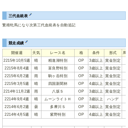
三代血統表
繁殖牝馬になり次第三代血統表を自動追記
競走成績
開催週
天気
レース名
格
条件
形式
馬
2215年10月5週
晴
精進湖特別
OP
3歳以上
賞金別定
2215年8月4週
晴
富良野特別
OP
3歳以上
賞金別定
2215年6月2週
雨
駒ヶ岳特別
OP
3歳以上
賞金別定
2215年3月5週
晴
四国新聞杯
OP
4歳以上
賞金別定
2214年11月2週
雨
八坂Ｓ
OP
3歳以上
賞金別定
2214年9月4週
晴
ムーンライトＨ
OP
3歳以上
ハンデ
2214年6月2週
曇
多摩川Ｓ
OP
3歳以上
賞金別定
2214年4月5週
晴
紫野特別
OP
4歳以上
賞金別定