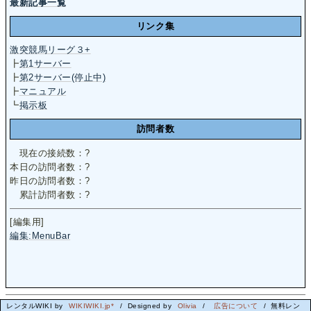
最新記事一覧
リンク集
激突競馬リーグ３+
┣
第1サーバー
┣
第2サーバー(停止中)
┣
マニュアル
┗
掲示板
訪問者数
現在の接続数：
?
本日の訪問者数：
?
昨日の訪問者数：
?
累計訪問者数：
?
[編集用]
編集:MenuBar
レンタルWIKI by
WIKIWIKI.jp*
/ Designed by
Olivia
/
広告について
/ 無料レン