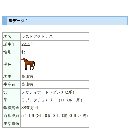
馬データ
馬名
ラストアクトレス
誕生年
2212年
性別
牝
毛色
馬主
高山病
生産者
高山病
父
デサフィナード
（ダンチヒ系）
母
ラブアクチュアリー
（ロベルト系）
獲得賞金
8830万円
通算成績
5-1-1-9 (GI：0勝 GII：0勝 GIII：0勝)
主な勝鞍