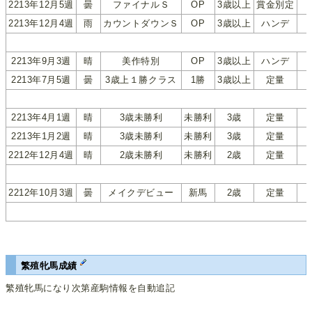
2213年12月5週
曇
ファイナルＳ
OP
3歳以上
賞金別定
2213年12月4週
雨
カウントダウンＳ
OP
3歳以上
ハンデ
2213年9月3週
晴
美作特別
OP
3歳以上
ハンデ
2213年7月5週
曇
3歳上１勝クラス
1勝
3歳以上
定量
2213年4月1週
晴
3歳未勝利
未勝利
3歳
定量
2213年1月2週
晴
3歳未勝利
未勝利
3歳
定量
2212年12月4週
晴
2歳未勝利
未勝利
2歳
定量
2212年10月3週
曇
メイクデビュー
新馬
2歳
定量
繁殖牝馬成績
繁殖牝馬になり次第産駒情報を自動追記