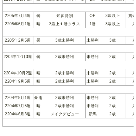
2205年7月4週
曇
知多特別
OP
3歳以上
賞
2205年6月1週
晴
3歳上１勝クラス
1勝
3歳以上
2205年2月5週
曇
3歳未勝利
未勝利
3歳
2204年12月3週
曇
2歳未勝利
未勝利
2歳
2204年10月2週
晴
2歳未勝利
未勝利
2歳
2204年9月5週
晴
2歳未勝利
未勝利
2歳
2204年8月1週
豪雨
2歳未勝利
未勝利
2歳
2204年7月5週
晴
2歳未勝利
未勝利
2歳
2204年6月3週
晴
メイクデビュー
新馬
2歳