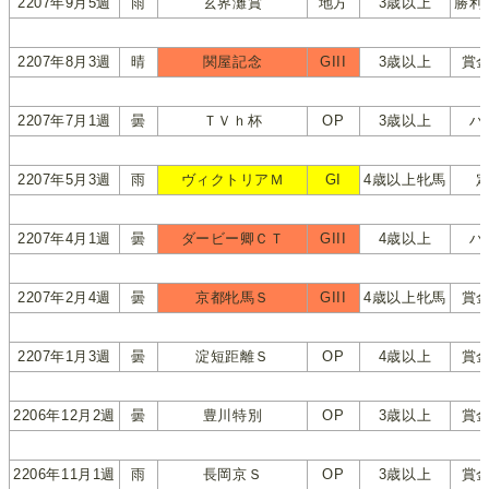
2207年9月5週
雨
玄界灘賞
地方
3歳以上
勝利
2207年8月3週
晴
関屋記念
GIII
3歳以上
賞
2207年7月1週
曇
ＴＶｈ杯
OP
3歳以上
ハ
2207年5月3週
雨
ヴィクトリアＭ
GI
4歳以上牝馬
2207年4月1週
曇
ダービー卿ＣＴ
GIII
4歳以上
ハ
2207年2月4週
曇
京都牝馬Ｓ
GIII
4歳以上牝馬
賞
2207年1月3週
曇
淀短距離Ｓ
OP
4歳以上
賞
2206年12月2週
曇
豊川特別
OP
3歳以上
賞
2206年11月1週
雨
長岡京Ｓ
OP
3歳以上
賞