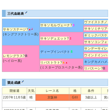
三代血統表
ヴァイストチノ
サキソモルヴェーナ
?
サキソミチリア
サキソステージ
?
(キングファクトリー系)
ギミックバスケ
サキソデュエット
?
サキソコンフォ
サンデーサイレ
ディープインパクト
ウインドインハ
レモングラス
?
(ヘイロー系)
キングカメハメ
リバストラト
?
(ミスタープロスペクター系)
リバスーシ
?
競走成績
開催週
天気
レース名
格
条件
2207年11月5週
晴
京阪杯
GIII
3歳以上
賞