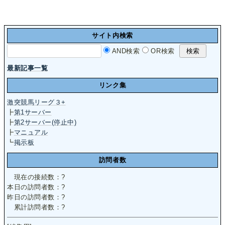
サイト内検索
AND検索
OR検索
最新記事一覧
リンク集
激突競馬リーグ３+
┣
第1サーバー
┣
第2サーバー(停止中)
┣
マニュアル
┗
掲示板
訪問者数
現在の接続数：
?
本日の訪問者数：
?
昨日の訪問者数：
?
累計訪問者数：
?