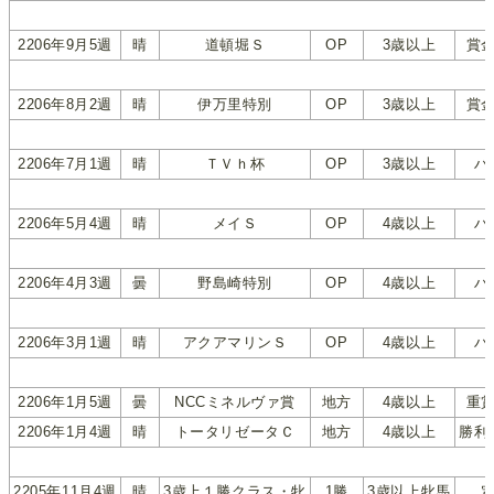
2206年9月5週
晴
道頓堀Ｓ
OP
3歳以上
賞
2206年8月2週
晴
伊万里特別
OP
3歳以上
賞
2206年7月1週
晴
ＴＶｈ杯
OP
3歳以上
ハ
2206年5月4週
晴
メイＳ
OP
4歳以上
ハ
2206年4月3週
曇
野島崎特別
OP
4歳以上
ハ
2206年3月1週
晴
アクアマリンＳ
OP
4歳以上
ハ
2206年1月5週
曇
NCCミネルヴァ賞
地方
4歳以上
重
2206年1月4週
晴
トータリゼータＣ
地方
4歳以上
勝利
2205年11月4週
晴
3歳上１勝クラス・牝
1勝
3歳以上牝馬