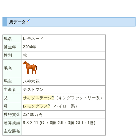
馬データ
馬名
レモネード
誕生年
2204年
性別
牝
毛色
馬主
八神六花
生産者
テストマン
父
サキソステージ
?
（キングファクトリー系）
母
レモングラス
?
（ヘイロー系）
獲得賞金
22400万円
通算成績
6-8-3-11 (GI：0勝 GII：0勝 GIII：1勝)
主な勝鞍