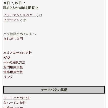
今日
?
, 昨日
?
現在
?
人がwikiを閲覧中
ヒテッマンリスペクト
とは
ヒテッマン
とは
バグ動画初めての方へ
きれぼし入門
本まとめwikiの方針
FAQ
wikiの編集方法
質問用掲示板
連絡用掲示板
リンク
チートバグの基礎
チートバグの方法
各ハードの特性
生成センター