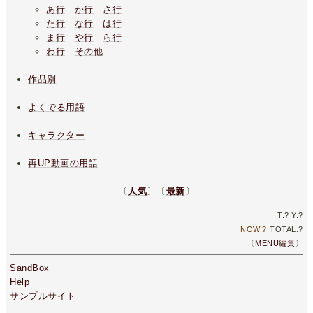
あ行
か行
さ行
た行
な行
は行
ま行
や行
ら行
わ行
その他
作品別
よくでる用語
キャラクター
再UP動画の用語
〔
人気
〕〔
最新
〕
T.
?
Y.
?
NOW.
?
TOTAL.
?
〔
MENU編集
〕
SandBox
Help
サンプルサイト