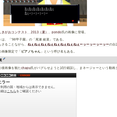
しきがおコンテスト 2013（夏）
、
pondo
氏の画像に登場。
々は、「'98甲子園」の「尾瀬 綾菜」である。
もさることながら、
ねぇねぇねぇねぇねぇねぇねぇねぇーッーッーッーッー
の台
の画像限定で「
ピアノちゃん
」という呼び名もある。
現
の後画像を観た
chapu
氏がバグらせようと試行錯誤し、まネージャーという動画