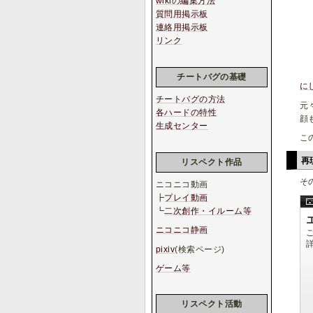
wikiの編集方法
質問用掲示板
連絡用掲示板
リンク
チートバグの基礎
に
チートバグの方法
元
各ハードの特性
顔
生成センター
こ
再
リスペクト作品
そ
ニコニコ動画
┣
プレイ動画
┗
二次創作・イルーム等
ニコニコ静画
pixiv
(検索ページ)
ゲーム等
リスペクト活動