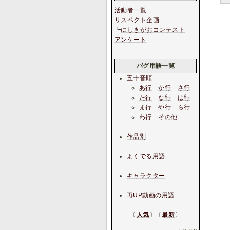
活動者一覧
リスペクト企画
┗
にしきがおコンテスト
アンケート
バグ用語一覧
五十音順
あ行
か行
さ行
た行
な行
は行
ま行
や行
ら行
わ行
その他
作品別
よくでる用語
キャラクター
再UP動画の用語
〔
人気
〕〔
最新
〕