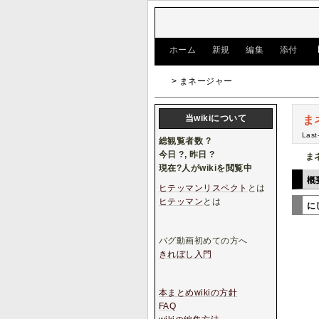
[
ホーム
|
新規
|
編集
|
添付
]
> まネージャー
当wikiについて
ま
Last
総観覧者数
?
今日
?
, 昨日
?
ま
現在
?
人がwikiを閲覧中
概
ヒテッマンリスペクト
とは
ヒテッマン
とは
に
バグ動画初めての方へ
きれぼし入門
本まとめwikiの方針
FAQ