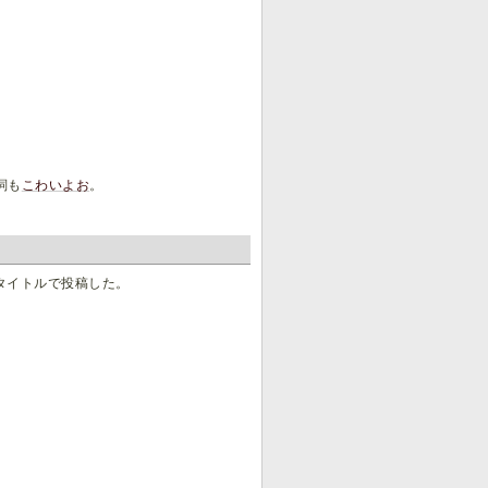
詞も
こわいよお
。
タイトルで投稿した。