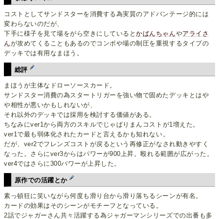
コストとしてサンドスターを消費する為実質のアドバンテージ的には
変わらないのだが、
下手に様子を見て場をがら空きにしていると
かばんちゃん
や
アライさ
ん
が攻めてくることもあるのでコンボや場の制圧を重視するタイプの
デッキでは有用なまほう。
総評
まほうが主体なドローソースカード。
サンドスター消費の為スタートリガーを強い物で固めたデッキとはや
や相性が悪いかもしれないが、
それ以外のデッキでは採用を検討する価値がある。
ちなみにver1から両方のスキルでじゃぱりまんコストが1増えた。
ver1で最も弱体化されたカードと言えるかも知れない。
だが、ver2でフレンズコストが戻るという再修正がなされ動きやすく
なった。さらにver3からはパワーが900上昇。殴れる範囲が広がった。
ver4ではさらに300パワーが上昇した。
原作での活躍とか
素っ頓狂に笑いながら何度も滑り台から滑り落ちるシーンが有名。
カードの効果はそのシーンがモチーフとなっている。
2話でジャガーさん共々活躍する為ジャガーマンシリーズでの出番も多