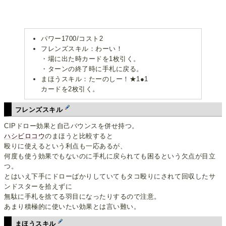
パワー1700/コスト2
フレンズスキル：わーい！
・場に出た時カードを1枚引く。
・ターンの終了時に手札に戻る。
まほうスキル：たーのしー！★1●1
カードを2枚引く。
フレンズスキル
CIPドロー効果と自己バウンスを併せ持つ。
ハシビロコウ
のまほうと比較すると
殴りに使えるという利点も一応あるが、
何度も使う効果でもないのに手札に戻られても困るという欠点が目立
つ。
とはいえ下手にドローばかりしていてもタコ殴りにされて回収したサ
ンドスターを拾えずに
無駄に手札を捨てる羽目になったりするので注意。
あまり積極的に使いたい効果とは言い難い。
まほうスキル