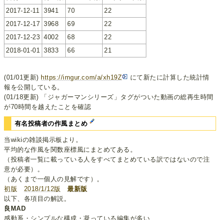
2017-12-11
3941
70
22
2017-12-17
3968
69
22
2017-12-23
4002
68
22
2018-01-01
3833
66
21
(01/01更新)
https://imgur.com/a/xh19Z
にて新たに計算した統計情
報を公開している。
(01/18更新) 「ジャガーマンシリーズ」タグがついた動画の総再生時間
が70時間を越えたことを確認
有名投稿者の作風まとめ
当wikiの雑談掲示板より。
平均的な作風を関数座標風にまとめてある。
（投稿者一覧に載っている人をすべてまとめている訳ではないので注
意が必要）。
（あくまで一個人の見解です）。
初版
2018/1/12版
最新版
以下、各項目の解説。
良MAD
感動系・シンプルな構成・凝っている編集が多い