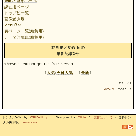
Wikiの整形ルール
練習用ページ
トップ絵一覧
画像置き場
MenuBar
表ページ一覧(編集用)
データ貯蔵庫(編集用)
動画まとめWikiの
最新記事5件
showrss: cannot get rss from server.
〔
人気
/
今日人気
〕〔
最新
〕
T.
?
Y.
?
NOW.
?
TOTAL.
?
レンタルWIKI by
WIKIWIKI.jp*
/ Designed by
Olivia
/
広告について
/ 無料レン
タル掲示板
zawazawa