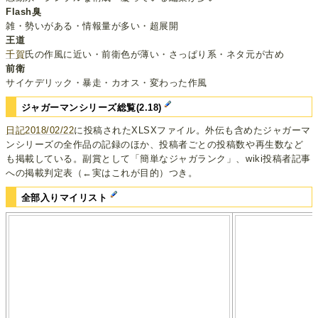
Flash臭
雑・勢いがある・情報量が多い・超展開
王道
千賀
氏の作風に近い・前衛色が薄い・さっぱり系・ネタ元が古め
前衛
サイケデリック・暴走・カオス・変わった作風
ジャガーマンシリーズ総覧(2.18)
日記2018/02/22
に投稿されたXLSXファイル。外伝も含めたジャガーマ
ンシリーズの全作品の記録のほか、投稿者ごとの投稿数や再生数など
も掲載している。副賞として「簡単なジャガランク」、wiki投稿者記事
への掲載判定表（←実はこれが目的）つき。
全部入りマイリスト