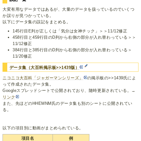
大変有用なデータではあるが、大量のデータを扱っているのでいくつ
か誤りが見つかっている。
以下にデータ集の誤記をまとめる。
145行目E列が正しくは「気分は女神チック」＞＞11/12修正
458行目と459行目のD列から右側の部分が入れ替わっている＞＞
11/12修正
384行目と385行目のD列から右側の部分が入れ替わっている＞
11/20修正
データ集（大百科掲示板>>1439版）
ニコニコ大百科「ジャガーマンシリーズ」
の掲示板の>>1439氏によ
って作成されたデータ集。
Googleスプレッドシートで公開されており、随時更新されている。→
リンク
また、先ほどのHHEMNM氏のデータ集も別のシートに公開されてい
る。
以下の項目別に動画がまとめられている。
項目名
例