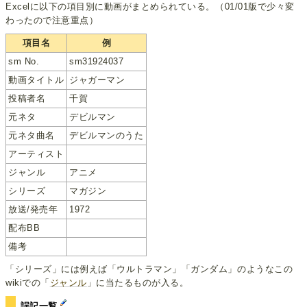
Excelに以下の項目別に動画がまとめられている。（01/01版で少々変
わったので注意重点）
項目名
例
sm No.
sm31924037
動画タイトル
ジャガーマン
投稿者名
千賀
元ネタ
デビルマン
元ネタ曲名
デビルマンのうた
アーティスト
ジャンル
アニメ
シリーズ
マガジン
放送/発売年
1972
配布BB
備考
「シリーズ」には例えば「ウルトラマン」「ガンダム」のようなこの
wikiでの「
ジャンル
」に当たるものが入る。
誤記一覧