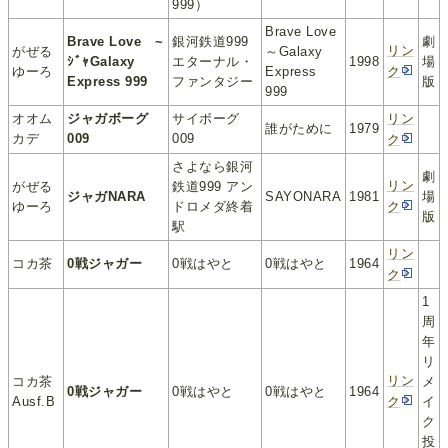
999）
Brave Love
Brave Love ~
銀河鉄道999
劇
リン
がぜる
～Galaxy
ｼﾞｬGalaxy
エターナル・
1998
場
ゆーろ
Express
ク
Express 999
ファンタジー
版
999
オオム
ジャガボーグ
サイボーグ
リン
誰がために
1979
カデ
009
009
ク
さよなら銀河
劇
リン
がぜる
鉄道999 アン
ジャガNARA
SAYONARA
1981
場
ゆーろ
ドロメダ終着
ク
版
駅
リン
コカ茶
0戦ジャガー
0戦はやと
0戦はやと
1964
ク
1
周
年
リ
リン
コカ茶
メ
0戦ジャガー
0戦はやと
0戦はやと
1964
Ausf.B
ク
イ
ク
投