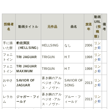
動画
URL
投稿者
放送
備
動画タイトル
元作品
曲名
（
投
名
年
考
稿
順
）
手に描
豹佐演説
リン
HELLSING
なし
2006
いた餅
（HELLSING）
ク
フェニ
リン
TRI JAGUAR
TRIGUN
H.T
1998
トイン
ク
フェニ
TRI JAGUAR
リン
TRIGUN
H.T
1998
トイン
MAXIMUM
ク
蒼き鋼のアル
リン
おやさ
SAVIOR OF
SAVIOR OF
ペジオ ‐アル
2013
い
JAGUAR
SONG
ク
ス・ノヴァ‐
蒼き鋼のアル
リン
レラカ
ジャガー・フィ
ブルー・フ
ペジオ ‐アル
2013
ム
ールド
ィールド
ク
ス・ノヴァ‐