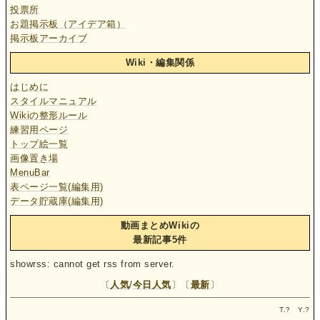
投票所
お題掲示板（アイデア箱）
掲示板アーカイブ
Wiki・編集関係
はじめに
スタイルマニュアル
Wikiの整形ルール
練習用ページ
トップ絵一覧
画像置き場
MenuBar
表ページ一覧(編集用)
データ貯蔵庫(編集用)
動画まとめWikiの
最新記事5件
showrss: cannot get rss from server.
〔
人気
/
今日人気
〕〔
最新
〕
T.
?
Y.
?