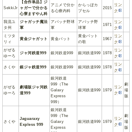
【合作単品】ジ
リン
アニメで分か
からっぽカ
SekkiJr
ャガーで分かる
2015
る心療内科
プセル
ク
心寮ますやん科
我流ユ
ジャガッチ魔法
アパッチ野球
アパッチ野
リン
1971
タ州
軍
軍
球軍
ク
ミツタ
黄金バット
リン
黄金ジャガット
黄金バット
1967
リィ
の歌
ク
がぜる
リン
ジャ河鉄道999
銀河鉄道999
銀河鉄道999
1978
ゆーろ
ク
リン
さくや
銀ジャ鉄道999
銀河鉄道999
銀河鉄道999
1978
ク
銀河鉄道
999（The
劇
リン
がぜる
劇場版ジャ河鉄
Galaxy
銀河鉄道999
1979
場
ゆーろ
道999
ク
Express
版
999）
銀河鉄道
999（The
劇
リン
Jaguaraxy
さくや
Galaxy
銀河鉄道999
1979
場
Expless 999
ク
Express
版