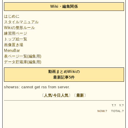
Wiki・編集関係
はじめに
スタイルマニュアル
Wikiの整形ルール
練習用ページ
トップ絵一覧
画像置き場
MenuBar
表ページ一覧(編集用)
データ貯蔵庫(編集用)
動画まとめWikiの
最新記事5件
showrss: cannot get rss from server.
〔
人気
/
今日人気
〕〔
最新
〕
T.
?
Y.
?
NOW.
?
TOTAL.
?