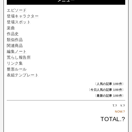
エピソード
登場キャラクター
登場スポット
楽曲
作品史
類似作品
関連商品
編集ノート
荒らし報告所
リンク集
整形ルール
表組テンプレート
〔
人気の記事 100件
〕
〔
今日人気の記事 100件
〕
〔
最新の記事 100件
〕
T.
?
Y.
?
NOW.
?
TOTAL.
?