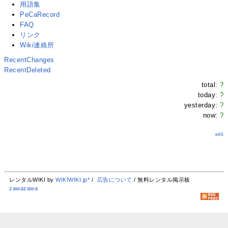
用語集
PeCaRecord
FAQ
リンク
Wiki連絡所
RecentChanges
RecentDeleted
total:
?
today:
?
yesterday:
?
now:
?
edit
レンタルWIKI by
WIKIWIKI.jp*
/
広告について
/ 無料レンタル掲示板
zawazawa