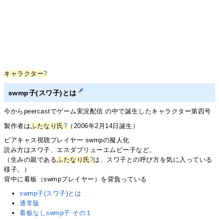
キャラクター
?
swmp子(スワ子)とは
今からpeercastでゲーム実況配信 の中で誕生したキャラクター第四号
製作者は
ふたなり氏
?
（2006年2月14日誕生）
ピアキャス視聴プレイヤー swmpの擬人化
読み方はスワ子、エスダブリューエムピー子など。
（生みの親である
ふたなり氏
?
は、スワ子との呼び方を気に入っている
様子。）
背中に看板（swmpプレイヤー）を背負っている
swmp子(スワ子)とは
通常版
看板なしswmp子 その１