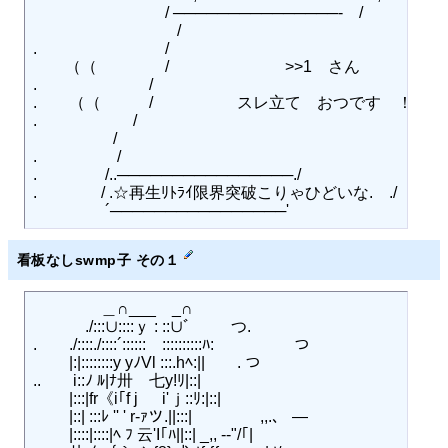
　　　 　 　 　 　 / ───────────────‐　/

　　　　　　　　　/ 　　　　　　　　　　　　　　　　　
.　　　　　　　　/ 　　　　　　　　　　　　　　　　　　
　　（（　　　　 / 　　　　　　　>>1　さん　　　　　　
.　　　　　　　/ 　　　　　　　　　　　　　　　　　　　
.　　（（　　　/ 　　　　　スレ立て　おつです　！！1　　
.　　　　　　/ 　　　　　　　　　　　　　　　　　　　　
　 　 　 　 / 　　　　　　　　　　　　　　　　　　　　　
.　　　　　/ 　　　　　　　　　　　　　　　　　　　　swmp
.　　　　 /..────────────────./

.　　　　/ .☆再生ﾘﾄﾗｲ限界突破こりゃひどいな.　./

看板なしswmp子 その１
　 　　　＿∩___　_∩

　 　　./:::∪::::ｙ : ::∪ﾞゝ 　 つ.

.　　./::::./::::´::::::　::::::::::ﾊ:　　　　　つ

　　 |:|::::::::y yﾉVl :::.hﾍ:||　　. つ

..　　i::ﾉ ﾙ|ﾅ卅　七y!ﾘ|::|

　　 |:::|fr《i｢f j 　 i'ｊ::ﾘ:|::|

　　 |::| :::ﾚ '' ' r‐ｧツ.||:::|　　　　 ,,.、 ―　￣

　 　|::::|::::|ﾍ ﾌ 云'I｢ﾊ||::| _,, -‐"/｢|
