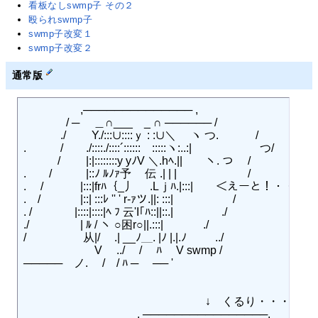
看板なしswmp子 その２
殴られswmp子
swmp子改変１
swmp子改変２
通常版
　　　　　,────────────── ,

　 　 　 / ─　 ＿∩___　_ ∩ ────── /

　 　　./ 　　Y./:::∪::::ｙ : :∪＼ 　ヽ つ.　　　 /

.　　　/　　./::::./::::´::::::　:::::ヽ:..:|　　　　　　つ/

　　　/　　 |:|::::::::y yﾉV ＼.hﾍ.||　　ヽ. つ　 /

.　　/　　　|::ﾉ ﾙﾉｧ予　 伝 .| | |　　　　　　 /

.　 /　　　 |:::|frﾊ｛_丿　 .Lｊﾊ.|:::|　　＜えーと！・
.　/　　 　 |::| :::ﾚ '' ' r‐ｧツ.||: :::|　　 　　　/

. /　 　 　 |::::|::::|ﾍ ﾌ 云'I｢ﾊ::||::.|　　 　　./

./　　　 　 | ﾙ / ヽ ○困r○||.:::|　 　　 ./

/　　　　　从|/ 　.| __ﾉ＿. |ﾉ |.|.ﾉ　 　 ../

　　　　　　 V 　../ 　/　 ﾊ　 V swmp /

─────　ノ.　 /　/ ﾊ ─　 ── '

　　　　　　　　　　　　　　　　↓　くるり・・・

　　　　　　　　　　, ────────────────,
