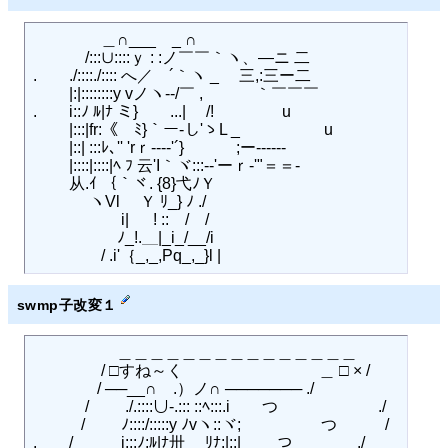
　 　　　＿∩___　_ ∩

　 　　/:::∪::::ｙ : :ノ￣￣｀ヽ、―ニ 二

.　　./::::./:::: へ／　´｀ヽ _　 三,:三ー二

　　 |:|::::::::y vノヽ--/￣ ,　　　 ｀￣￣￣

.　　i::ﾉ ﾙ|ﾅ ミ}　　...|　 /! 　　　　u　　　　

　　 |:::|fr:《　ﾐ}｀ー‐し'ゝL _ 　　　　　u　　

　　 |::| :::ﾚ､'' 'rｒ--‐‐'´}　　　 ;ー------

　 　|::::|::::|ﾍ ﾌ 云'I｀ヾ:::-‐'ーｒ‐'"＝＝-

　　 从.ｲ ｛｀ヾ. {8}弋ﾉＹ

　 　　 ヽVl 　Ｙ ﾘ_} ﾉ ./

　　　 　 　i| 　 ! ::　/　/

　　　　　 ﾉ_!.＿|_i_/__/i

swmp子改変１
　　　　　 ＿＿＿＿＿＿＿＿＿＿＿＿＿＿＿

　　　　 / □すね～く 　　 　　　　　　＿ □ × /

　　　　/ ──__∩　.）ノ∩ ─────── ./

　　　 /　　 ./.::::∪‐.::: ::ﾍ:::.i　　つ　　　　　　 ./

　　　/　　 ﾉ::::/:::::y ﾉvヽ::ヾ;ゝ　　　　つ　　　/

.　　/　　　i:::ﾉ:ﾙ|ﾅ卅　 ﾘﾅ:|::|　　 つ　　　　./
