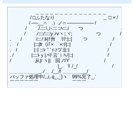
　　　　　 ＿＿＿＿＿＿＿＿＿＿＿＿＿＿＿

　　　　 / □ふたなり　　　　　　　　　　＿ □ × /

　　　　/ ──__∩　.）ノ∩ ──────── /

　　　 /　　 ./.::::∪‐.::: ::ﾍ:::.i　　つ　　　　　　　　/

　　　/　　 ﾉ::::/:::::y ﾉvヽ::ヾ;ゝ　　　　つ　　　　/

.　　/　　　i:::ﾉ:ﾙ|ﾅ卅　 ﾘﾅ:|::|　　 つ　　　　　 /

.　 /　　　 |:::|fr《i｢× 　×:ﾘ|::|　　　　　　　　 /

.　/　　 　 |::| :::ﾚ '' ' r‐ｧツ:||::|　　　　　　　　/

. /　 　 　 |::::ﾄｙ|.ﾍﾘ 云'ｉﾊﾉ|::|　　　　　　　 /

/　　　　　从|/ ヽ||　回 ﾉｿY　　　　　　　 /

　　　　　　　　　　|_.　ﾘ ﾉ_/　　　　　　　 /

＿＿＿＿＿＿_.ﾉ＿ ./__/! ＿＿＿＿__/

バッファ処理中/,.,i, q_,_}ヽゝ99%完了_.'
