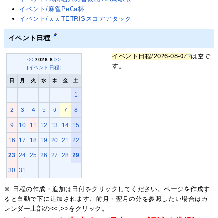
イベント/麻雀PeCa杯
イベント/ｘｘTETRISスコアアタック
イベント日程
イベント日程/2026-08-07
?
は空で
<<
2026.8
>>
す。
[
イベント日程
]
日
月
火
水
木
金
土
1
2
3
4
5
6
7
8
9
10
11
12
13
14
15
16
17
18
19
20
21
22
23
24
25
26
27
28
29
30
31
※ 日程の作成・追加は日付をクリックしてください。ページを作成す
ると自動で下に追加されます。前月・翌月の分を参照したい場合はカ
レンダー上部の<<,>>をクリック。