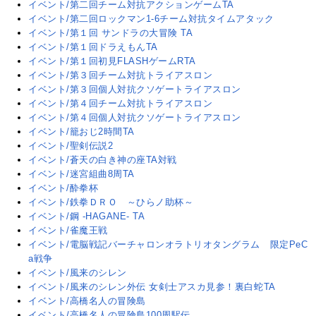
イベント/第二回チーム対抗アクションゲームTA
イベント/第二回ロックマン1-6チーム対抗タイムアタック
イベント/第１回 サンドラの大冒険 TA
イベント/第１回ドラえもんTA
イベント/第１回初見FLASHゲームRTA
イベント/第３回チーム対抗トライアスロン
イベント/第３回個人対抗クソゲートライアスロン
イベント/第４回チーム対抗トライアスロン
イベント/第４回個人対抗クソゲートライアスロン
イベント/籠おじ2時間TA
イベント/聖剣伝説2
イベント/蒼天の白き神の座TA対戦
イベント/迷宮組曲8周TA
イベント/酔拳杯
イベント/鉄拳ＤＲＯ ～ひらノ助杯～
イベント/鋼 -HAGANE- TA
イベント/雀魔王戦
イベント/電脳戦記バーチャロンオラトリオタングラム 限定PeC
a戦争
イベント/風来のシレン
イベント/風来のシレン外伝 女剣士アスカ見参！裏白蛇TA
イベント/高橋名人の冒険島
イベント/高橋名人の冒険島100周駅伝