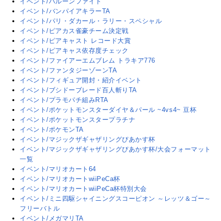
イベント/バルーンファイト
イベント/バンパイアキラーTA
イベント/パリ・ダカール・ラリー・スペシャル
イベント/ピアカス雀豪チーム決定戦
イベント/ピアキャスト レコード大賞
イベント/ピアキャス依存度チェック
イベント/ファイアーエムブレム トラキア776
イベント/ファンタジーゾーンTA
イベント/フィギュア開封・紹介イベント
イベント/ブシドーブレード百人斬りTA
イベント/プラモパチ組みRTA
イベント/ポケットモンスターダイヤ＆パール ~4vs4~ 豆杯
イベント/ポケットモンスタープラチナ
イベント/ポケモンTA
イベント/マジックザギャザリングぴあかす杯
イベント/マジックザギャザリングぴあかす杯/大会フォーマット
一覧
イベント/マリオカート64
イベント/マリオカートwiiPeCa杯
イベント/マリオカートwiiPeCa杯特別大会
イベント/ミニ四駆シャイニングスコーピオン ～レッツ＆ゴー～
フリーバトル
イベント/メガマリTA