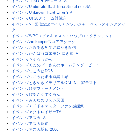
イベント/Trials HD全コースTA
イベント/Undertale Bad Time Simulator SA
イベント/Unknown Hard ErrorＹＡ
イベント/UT2004チーム対戦会
イベント/VC配信記念エイリアンソルジャーベストタイムアタッ
ク
イベント/WPC（ピアキャスト・パワプロ・クラシック）
イベント/zookeeperスコアアタック
イベント/お題をきめてお絵かき配信
イベント/がんばれゴエモン ゆき姫TA
イベント/ぎゃる☆がん
イベント/くまのプーさんのホームランダービー！
イベント/つこうたDQ3
イベント/つこうたポポロ異世界
イベント/ときめきメモリアルONLINE β2テスト
イベント/ひデブトーナメント
イベント/ぴあきゃすくらん
イベント/みんなのリズム天国
イベント/アイドルマスターファン感謝祭
イベント/アクトレイザーTA
イベント/アスカTA
イベント/アスカ駅伝
イベント/アスカ駅伝/2006