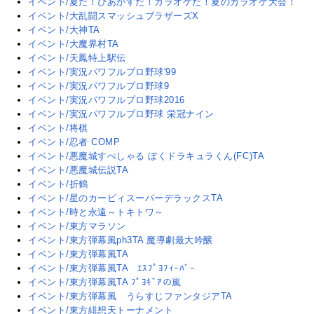
イベント/夏だ！ぴあかすだ！カラオケだ！夏のカラオケ大会！
イベント/大乱闘スマッシュブラザーズX
イベント/大神TA
イベント/大魔界村TA
イベント/天鳳特上駅伝
イベント/実況パワフルプロ野球'99
イベント/実況パワフルプロ野球9
イベント/実況パワフルプロ野球2016
イベント/実況パワフルプロ野球 栄冠ナイン
イベント/将棋
イベント/忍者 COMP
イベント/悪魔城すぺしゃる ぼくドラキュラくん(FC)TA
イベント/悪魔城伝説TA
イベント/折鶴
イベント/星のカービィスーパーデラックスTA
イベント/時と永遠～トキトワ～
イベント/東方マラソン
イベント/東方弾幕風ph3TA 魔導劇最大吟醸
イベント/東方弾幕風TA
イベント/東方弾幕風TA ｴｽﾌﾟﾖﾌｨｰﾊﾞｰ
イベント/東方弾幕風TA ﾌﾟﾖｷﾞｱの嵐
イベント/東方弾幕風 うらすじファンタジアTA
イベント/東方緋想天トーナメント