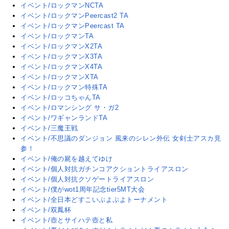
イベント/ロックマンNCTA
イベント/ロックマンPeercast2 TA
イベント/ロックマンPeercast TA
イベント/ロックマンTA
イベント/ロックマンX2TA
イベント/ロックマンX3TA
イベント/ロックマンX4TA
イベント/ロックマンXTA
イベント/ロックマン特殊TA
イベント/ロッコちゃんTA
イベント/ロマンシング サ・ガ2
イベント/ワギャンランドTA
イベント/三魔王戦
イベント/不思議のダンジョン 風来のシレン外伝 女剣士アスカ見
参！
イベント/俺の屍を越えてゆけ
イベント/個人対抗ガチンコアクショントライアスロン
イベント/個人対抗クソゲートライアスロン
イベント/僕がwot1周年記念tier5MT大会
イベント/全日本どすこいぷよぷよトーナメント
イベント/双鳳杯
イベント/壺とサイハテ壺と私