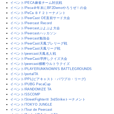
イベント/PECA麻雀チーム対抗戦
イベント/Peca＠年末にBF2Demoやろうぜ！の会
イベント/PeCa ＢＦ２トーナメント
イベント/PeerCast OE直前サード大会
イベント/Peercast Record
イベント/Peercastぷよぷよ大会
イベント/Peercastハッカソン
イベント/Peercast勉強会
イベント/PeerCast天鳳プレリーグ戦
イベント/PeerCast天鳳リーグ戦
イベント/peercast天鳳名人戦
イベント/PeerCast早押しクイズ大会
イベント/peercast横断ウルトラクイズ
イベント/PLAYERUNKNOWN'S BATTLEGROUNDS
イベント/portalTA
イベント/PPL(ピアキャスト・パワプロ・リーグ)
イベント/PUBG PecaCup
イベント/RANDOMIZE TA
イベント/SSCOMP
イベント/StreetFighterⅢ 3rdStrikeトーナメント
イベント/TOKYO JUNGLE
イベント/Tour de Peercast