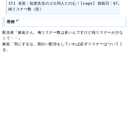
371 名前：知恵先生のエロ同人たのむ！[sage] 投稿日：07/05/23(
純リスナー数（笑）
用例
配信者「嫉妬さん、俺リスナー数は多いんですけど純リスナーが少な
くて・・」
嫉妬「気にするな。面白い配信をしていれば必ずリスナーはついてく
る」