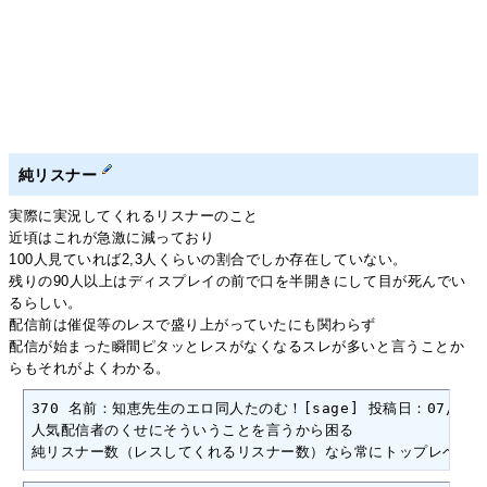
純リスナー
実際に実況してくれるリスナーのこと
近頃はこれが急激に減っており
100人見ていれば2,3人くらいの割合でしか存在していない。
残りの90人以上はディスプレイの前で口を半開きにして目が死んでい
るらしい。
配信前は催促等のレスで盛り上がっていたにも関わらず
配信が始まった瞬間ピタッとレスがなくなるスレが多いと言うことか
らもそれがよくわかる。
370 名前：知恵先生のエロ同人たのむ！[sage] 投稿日：07/05/23(
人気配信者のくせにそういうことを言うから困る

純リスナー数（レスしてくれるリスナー数）なら常にトップレベルだ