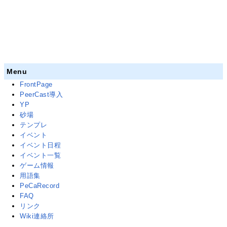
Menu
FrontPage
PeerCast導入
YP
砂場
テンプレ
イベント
イベント日程
イベント一覧
ゲーム情報
用語集
PeCaRecord
FAQ
リンク
Wiki連絡所