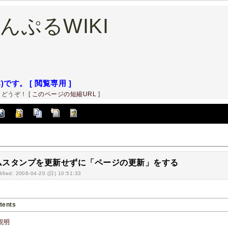
 さんぷるWIKI
です。 [ 閲覧専用 ]
らどうぞ！ [
このページの短縮URL
]
ムスタンプを更新せずに「ページの更新」をする
ified: 2008-04-20 (日) 10:51:33
tents
説明