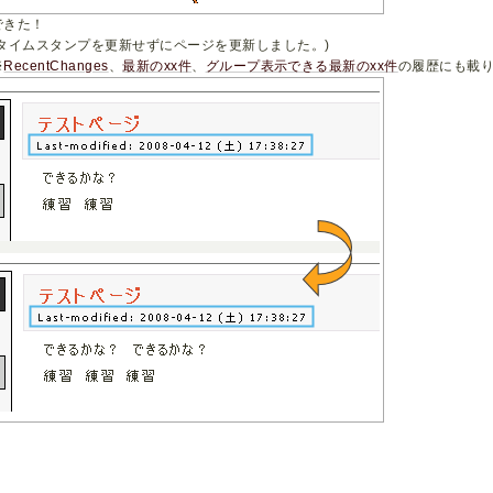
できた！
(タイムスタンプを更新せずにページを更新しました。)
※
RecentChanges
、
最新のxx件
、
グループ表示できる最新のxx件
の履歴にも載