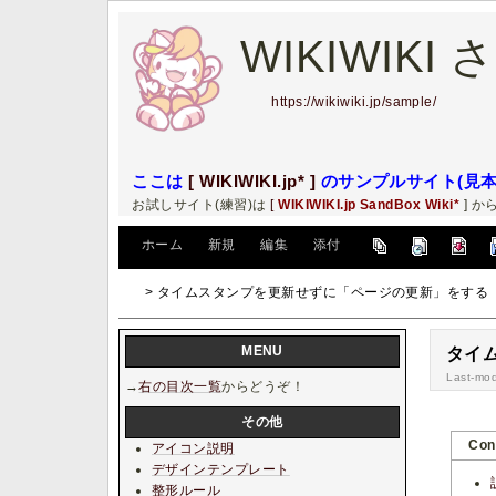
WIKIWIKI
https://wikiwiki.jp/sample/
ここは
[ WIKIWIKI.jp* ]
のサンプルサイト(見本)
お試しサイト(練習)は
[
WIKIWIKI.jp SandBox Wiki*
] か
[
ホーム
|
新規
|
編集
|
添付
]
> タイムスタンプを更新せずに「ページの更新」をする
MENU
タイ
Last-mod
→
右の目次一覧
からどうぞ！
その他
Con
アイコン説明
デザインテンプレート
整形ルール