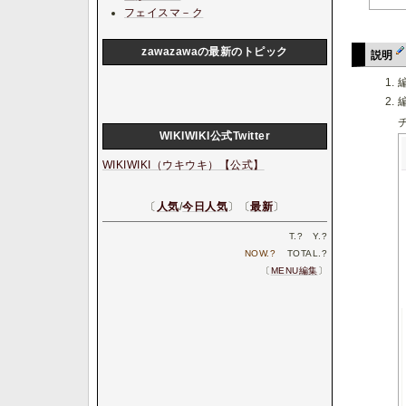
フェイスマ－ク
zawazawaの最新のトピック
説明
WIKIWIKI公式Twitter
WIKIWIKI（ウキウキ）【公式】
〔
人気
/
今日人気
〕〔
最新
〕
T.
?
Y.
?
NOW.
?
TOTAL.
?
〔
MENU編集
〕