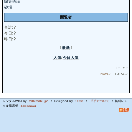
編集議論
砂場
閲覧者
合計:
?
今日:
?
昨日:
?
〔
最新
〕
〔
人気
/
今日人気
〕
T.
?
Y.
?
NOW.
?
TOTAL.
?
レンタルWIKI by
WIKIWIKI.jp*
/ Designed by
Olivia
/
広告について
/ 無料レン
タル掲示板
zawazawa