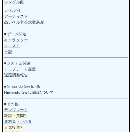
シングル曲
レベル別
アーティスト
高レベル非公式難易度
■ゲーム関連
キャラクター
クエスト
日記
■システム関連
アップデート履歴
遅延調整報告
■Nintendo Switch版
Nintendo Switch版について
■その他
テンプレート
雑談・質問
?
資料集・小ネタ
人気投票
?