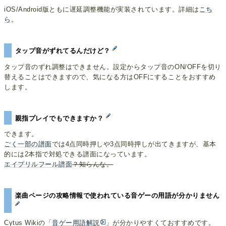
iOS/Android版ともに遅延調整機能が実装されています。詳細は
こち
ら
。
タップ音がずれてるんだけど？
タップ音のずれ調整はできません。設定からタップ音のON/OFFを切り
替えることはできますので、気になる方はOFFにすることをおすすめ
します。
親指プレイでもできますか？
できます。
ごく
一部
の譜面
では4点同時押しや3点同時押しが出てきますが、基本
的には2本指で対処できる譜面になっています。
エイ
プリ
ルフ
ール
譜面
？知らんな。
楽曲ページの攻略情報で使われている音ゲーの用語が分かりません
Cytus Wikiの「
音ゲー用語解説
」が分かりやすくておすすめです。