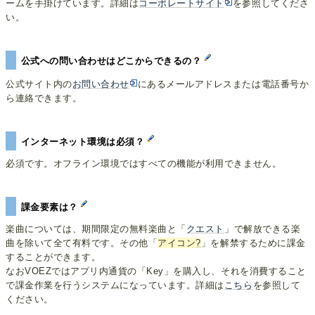
ームを手掛けています。詳細は
コーポレートサイト
を参照してくださ
い。
公式への問い合わせはどこからできるの？
公式サイト内の
お問い合わせ
にあるメールアドレスまたは電話番号か
ら連絡できます。
インターネット環境は必須？
必須です。オフライン環境ではすべての機能が利用できません。
課金要素は？
楽曲については、期間限定の無料楽曲と「
クエスト
」で解放できる楽
曲を除いて全て有料です。その他「
アイコン
?
」を解禁するために課金
することができます。
なおVOEZではアプリ内通貨の「Key」を購入し、それを消費すること
で課金作業を行うシステムになっています。詳細は
こちら
を参照して
ください。