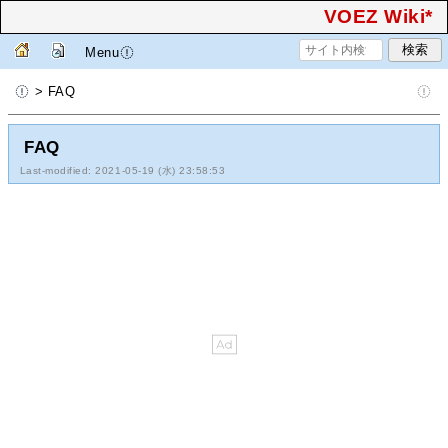
VOEZ Wiki*
Menu
> FAQ
FAQ
Last-modified: 2021-05-19 (水) 23:58:53