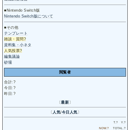
■Nintendo Switch版
Nintendo Switch版について
■その他
テンプレート
雑談・質問
?
資料集・小ネタ
人気投票
?
編集議論
砂場
閲覧者
合計:
?
今日:
?
昨日:
?
〔
最新
〕
〔
人気
/
今日人気
〕
T.
?
Y.
?
NOW.
?
TOTAL.
?