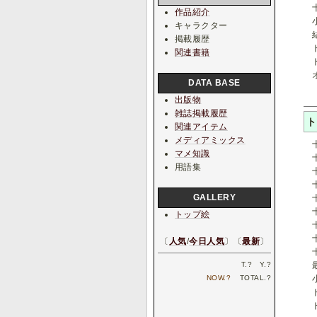
十
作品紹介
小
キャラクター
結
掲載履歴
ト
関連書籍
ト
オ
DATA BASE
出版物
雑誌掲載履歴
ト
関連アイテム
メディアミックス
十
マメ知識
十
用語集
十
十
GALLERY
十
十
トップ絵
十
十
〔
人気
/
今日人気
〕〔
最新
〕
十
最
T.
?
Y.
?
小
NOW.
?
TOTAL.
?
ト
ト