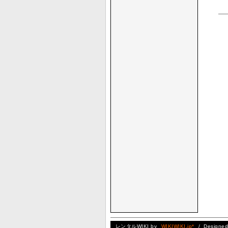
レンタルWIKI by
WIKIWIKI.jp*
/ Designe