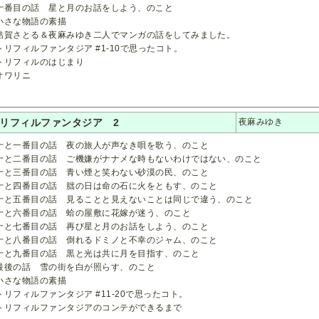
番目の話 星と月のお話をしよう、のこと
さな物語の素描
賀さとる＆夜麻みゆき二人でマンガの話をしてみました。
リフィルファンタジア #1-10で思ったコト。
リフィルのはじまり
ワリニ
リフィルファンタジア 2
夜麻みゆき
と一番目の話 夜の旅人が声なき唄を歌う、のこと
と二番目の話 ご機嫌がナナメな時もないわけではない、のこと
と三番目の話 青い煙と笑わない砂漠の民、のこと
と四番目の話 朏の日は命の石に火をともす、のこと
と五番目の話 見ることと見えないことは同じで違う、のこと
と六番目の話 蛤の屋敷に花嫁が迷う、のこと
と七番目の話 再び星と月のお話をしよう、のこと
と八番目の話 倒れるドミノと不幸のジャム、のこと
と九番目の話 黒と光は共に月を目指す、のこと
後の話 雪の街を白が照らす、のこと
さな物語の素描
リフィルファンタジア #11-20で思ったコト。
リフィルファンタジアのコンテができるまで