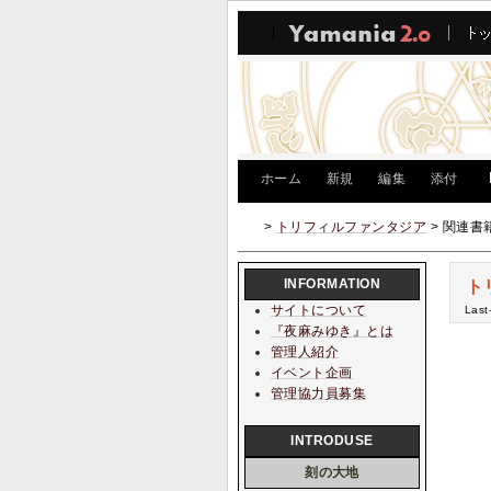
[
ホーム
|
新規
|
編集
|
添付
]
>
トリフィルファンタジア
> 関連書
INFORMATION
ト
サイトについて
Last
『夜麻みゆき』とは
管理人紹介
イベント企画
管理協力員募集
INTRODUSE
刻の大地