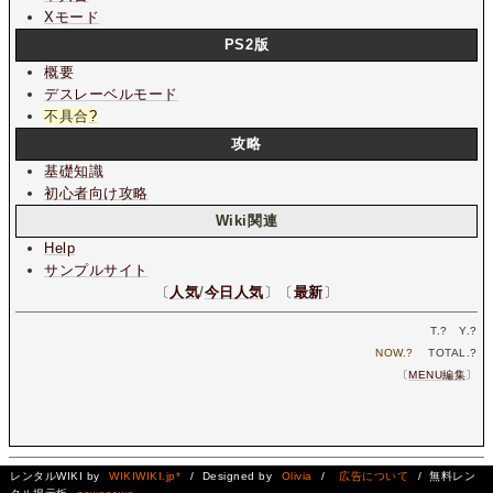
Xモード
PS2版
概要
デスレーベルモード
不具合
?
攻略
基礎知識
初心者向け攻略
Wiki関連
Help
サンプルサイト
〔
人気
/
今日人気
〕〔
最新
〕
T.
?
Y.
?
NOW.
?
TOTAL.
?
〔
MENU編集
〕
レンタルWIKI by
WIKIWIKI.jp*
/ Designed by
Olivia
/
広告について
/ 無料レン