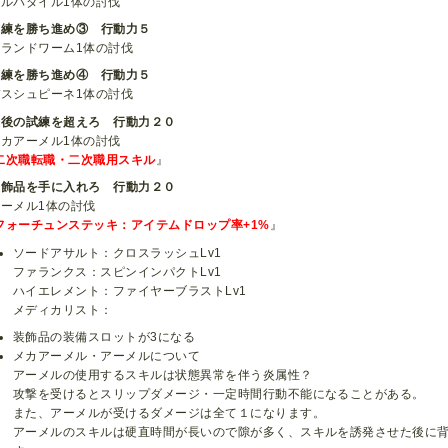
アルバダイル1体の討伐
試練を勝ち進め③ 行動力５
グランドワーム1体の討伐
試練を勝ち進め④ 行動力５
デスシュピーネ1体の討伐
最後の試練を超えろ 行動力２０
メカアーメル1体の討伐
二次職転職・二次職用スキル
』
装飾品を手に入れろ 行動力２０
アーメル1体の討伐
フォーチュンステッキ：アイテムドロップ率+1%
』
ソードアサルト：クロスラッシュLv1
ファランクス：スピンインパクトLv1
ハイエレメント：ファイヤーブラストLv1
メディカリスト：
装飾品の装備スロットが3になる
メカアーメル・アーメルについて
アーメルの使用するスキルは状態異常を伴う炎属性？
攻撃を受けるとスリップダメージ・一定時間行動不能になることがある。
また、アーメルが受けるダメージは全て１になります。
アーメルのスキルは硬直時間が長いので隙が多く、スキルを誘発させた後に