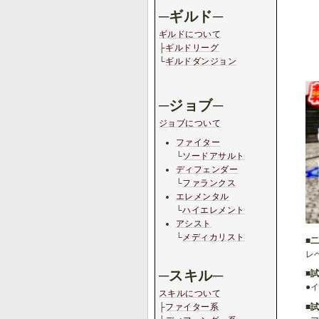
─ギルド─
ギルドについて
├
ギルドリーグ
└
ギルドダンジョン
─ジョブ─
ジョブについて
ファイター
└
ソードアサルト
ディフェンダー
└
ファランクス
エレメンタル
└
ハイエレメント
アシスト
└
メディカリスト
■
レ
─スキル─
■
●
スキルについて
■
├
ファイター系