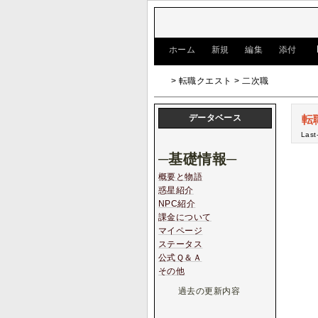
[
ホーム
|
新規
|
編集
|
添付
]
> 転職クエスト > 二次職
データベース
転
Last
─基礎情報─
概要と物語
惑星紹介
NPC紹介
課金について
マイページ
ステータス
公式Ｑ＆Ａ
その他
過去の更新内容