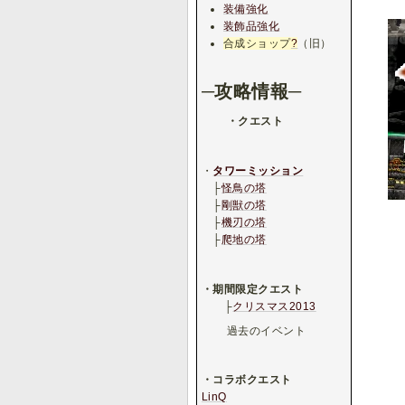
装備強化
装飾品強化
合成ショップ
?
（旧）
─攻略情報─
・クエスト
・
タワーミッション
├
怪鳥の塔
├
剛獣の塔
├
機刃の塔
├
爬地の塔
・期間限定クエスト
├
クリスマス2013
過去のイベント
・コラボクエスト
LinQ