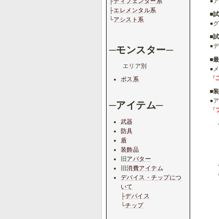
●
├
ディフェンダー系
├
エレメンタル系
■
└
アシスト系
●
■
●
─モンスター─
■
エリア別
●
『
ボス系
■
●
─アイテム─
『
武器
防具
盾
装飾品
旧
アバター
旧
消費アイテム
デバイス・チップにつ
いて
├
デバイス
└
チップ