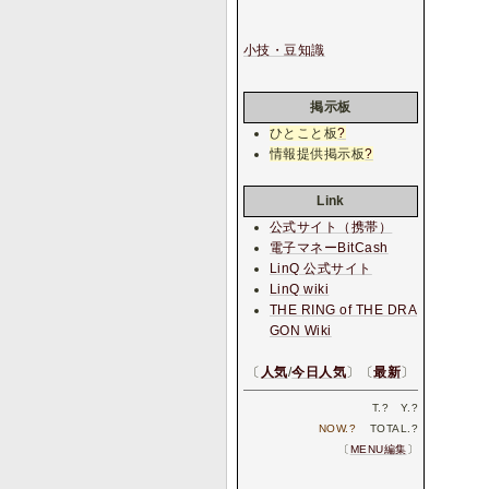
小技・豆知識
掲示板
ひとこと板
?
情報提供掲示板
?
Link
公式サイト（携帯）
電子マネーBitCash
LinQ 公式サイト
LinQ wiki
THE RING of THE DRA
GON Wiki
〔
人気
/
今日人気
〕〔
最新
〕
T.
?
Y.
?
NOW.
?
TOTAL.
?
〔
MENU編集
〕