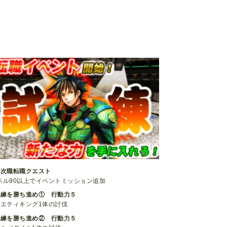
二次職転職クエスト
ベル90以上でイベントミッション追加
試練を勝ち進め① 行動力５
イエティキング1体の討伐
試練を勝ち進め② 行動力５