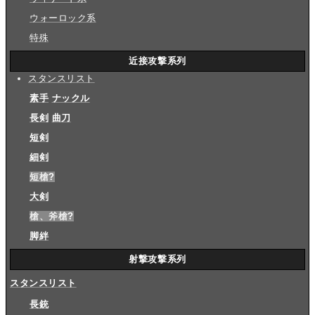
ウォーロック系
特殊
近接攻撃系列
スタンスリスト
素手
ナックル
長剣
曲刀
短剣
細剣
短槍
?
大剣
槍、斧槍
?
脚絆
射撃攻撃系列
スタンスリスト
長銃