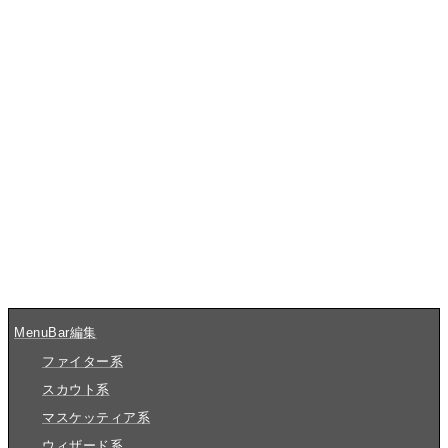
MenuBar編集
ファイター系
スカウト系
マスケッティア系
ウィザード系