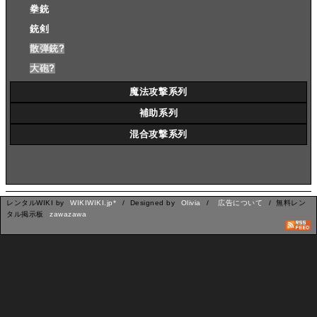
拳銃
銃剣
散弾銃
?
大砲
?
魔法攻撃系列
補助系列
混合攻撃系列
レンタルWIKI by
WIKIWIKI.jp*
/ Designed by
Olivia
/
広告について
/ 無料レン
タル掲示板
zawazawa