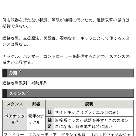
何も武器を持たない状態。等級が極端に低いため、近接攻撃の威力は
期待できない。
近接攻撃、支援魔法、罠設置、召喚など、キャラによって使えるスタ
ンスは異なる。
ナックル
、
ハンマー
、
コントローラー
を装備することで、スタンスの
威力が上昇する。
分類
近接攻撃系列、補助系列
スタンス
スタンス
武器
説明
技
サイドキック（グラシエルロのみ）
ベアナック
素手orナ
補
近接系クラスが武器を外すとこのスタン
ル
?
ックル
足
スになる。特殊能力は特に無い
ファイター、マスケッティア、グラシエルロ、リボルドウェソルジャ