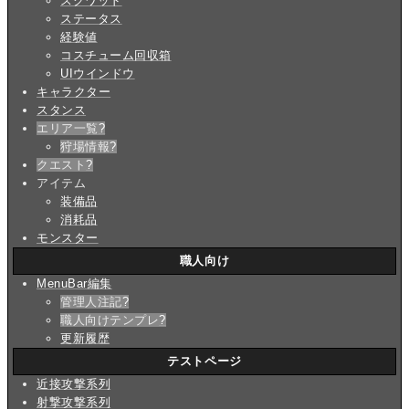
スクワッド
ステータス
経験値
コスチューム回収箱
UIウインドウ
キャラクター
スタンス
エリア一覧
?
狩場情報
?
クエスト
?
アイテム
装備品
消耗品
モンスター
職人向け
MenuBar編集
管理人注記
?
職人向けテンプレ
?
更新履歴
テストページ
近接攻撃系列
射撃攻撃系列