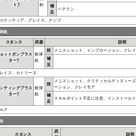
ト
?
剣
補
ベテラン
足
スケッティア、グレイス、ナジブ
弾銃
スタンス
武器
説明
技
メニスショット、インプロージョン、クレ
ョットガンブラス
散弾
補
ター
?
銃
足
レイス、カトリーヌ
メニスショット、クリティカルディズィー
技
ーション、クレイモア
ンティングブラス
散弾
ター
?
銃
補
スキルポイント不足に注意。インストール
足
ルク
砲
武
スタンス
説明