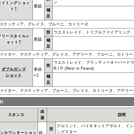
ン
エイミングショッ
拳銃
ト
?
補
足
スケッティア、グレイス、ブルーニ、カトリーヌ
技
ウエストレイド、トリプルファイアリング
フリースタイルシ
拳銃
補
ョット
?
足
ァイター、マスケッティア、グレイス、アデリーナ、ブルーニ、カトリー
ウエストレイド、ブラッディーオーバード
技
R.I.P (Rest in Peace)
ダブルガンズ
拳銃
ショット
×2
補
足
ァイター、マスケッティア、ブルーニ、グレイス、カトリーヌ、アデリー
剣
武
スタンス
説明
器
グルリント、バイオネットアサルト、イン
技
ングスター
ンカウンターショッ
銃