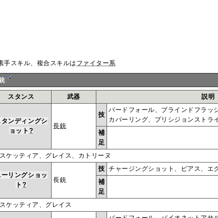
素手スキル、複合スキルは
ファイター系
銃
スタンス
武器
説明
バードフォール、ブラインドフラッ
技
カバーリング、プリシジョンストラ
スタンディングシ
長銃
ョット
?
補
足
スケッティア、グレイス、カトリーヌ
技
チャージングショット、ピアス、エ
ニーリングショッ
長銃
補
ト
?
足
スケッティア、グレイス
バードフォール、バイオネットアサ