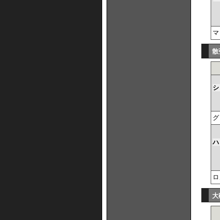
マ
散
シ
グ
ハ
ロ
大