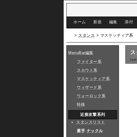
[
ホーム
|
新規
|
編集
|
添付
>
スタンス
> マスケッティア系
ス
MenuBar編集
Last
ファイター系
スカウト系
マスケッティア系
ウィザード系
ウォーロック系
特殊
近接攻撃系列
スタンスリスト
素手
ナックル