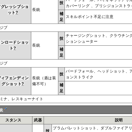
技
カバーリング 、プリシジョンストラ
アグレッシブショ
長銃
ット
?
補
スキルポイント不足に注意
足
ジブ
チャージングショット、クラウチン
技
ションシューター
インロードショッ
長銃
ト
?
補
足
ジブ
バードフォール、ヘッドショット、
技
ョンストライク
ディフェンディン
長銃（盾は装
グショット
?
備不可）
補
足
ミナ、レスキューナイト
銃
スタンス
武器
説明
プラムバレットショット、ダブルファイア
技