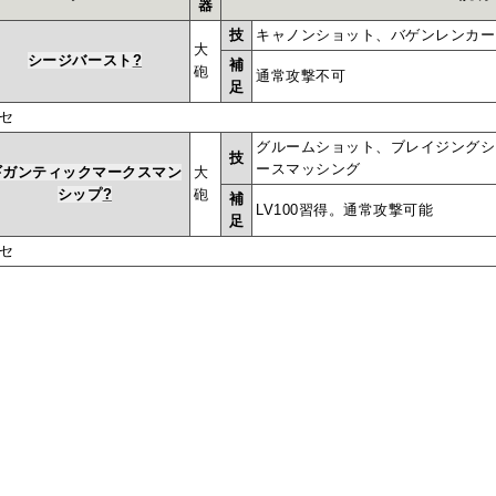
器
技
キャノンショット、バゲンレンカー
大
シージバースト
?
補
砲
通常攻撃不可
足
セ
グルームショット、ブレイジングシ
技
ースマッシング
ギガンティックマークスマン
大
シップ
?
砲
補
LV100習得。通常攻撃可能
足
セ