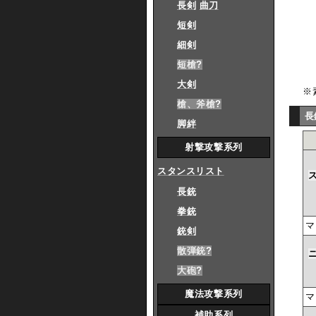
長剣
曲刀
短剣
細剣
短槍
?
大剣
※
槍、斧槍
?
長
脚絆
射撃攻撃系列
スタンスリスト
長銃
拳銃
マ
銃剣
散弾銃
?
大砲
?
魔法攻撃系列
マ
補助系列