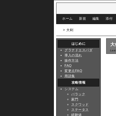
[
ホーム
|
新規
|
編集
|
添付
> 大剣
はじめに
大
グラナドエスパダ
Last
導入の流れ
操作方法
FAQ
変更点FAQ
用語集
攻略情報
システム
バラック
家門
スクワッド
ステータス
経験値