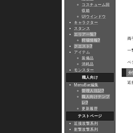
コスチューム回
収箱
UIウインドウ
キャラクター
スタンス
エリア一覧
?
両
狩場情報
?
クエスト
?
一
アイテム
装備品
ベ
消耗品
モンスター
分
職人向け
近
MenuBar編集
管理人注記
?
職人向けテンプ
レ
?
更新履歴
テストページ
近接攻撃系列
射撃攻撃系列