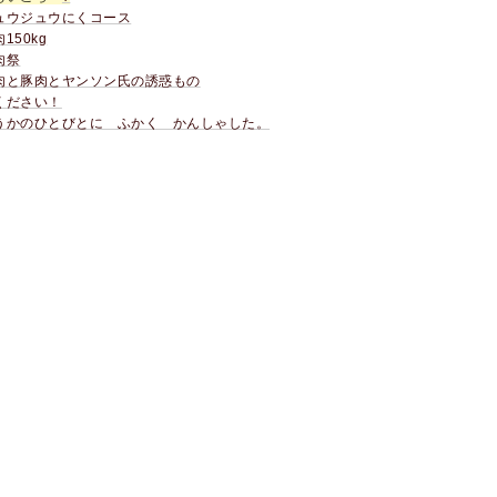
ュウジュウにくコース
150kg
肉祭
肉と豚肉とヤンソン氏の誘惑もの
ください！
うかのひとびとに ふかく かんしゃした。