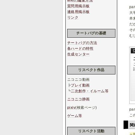
wikiの編集方法
質問用掲示板
p
連絡用掲示板
大
リンク
本
だ
そ
チートバグの基礎
む
チートバグの方法
各ハードの特性
生成センター
リスペクト作品
ニコニコ動画
┣
プレイ動画
┗
二次創作・イルーム等
ニコニコ静画
pixiv
(検索ページ)
p
こ
ゲーム等
関
リスペクト活動
～