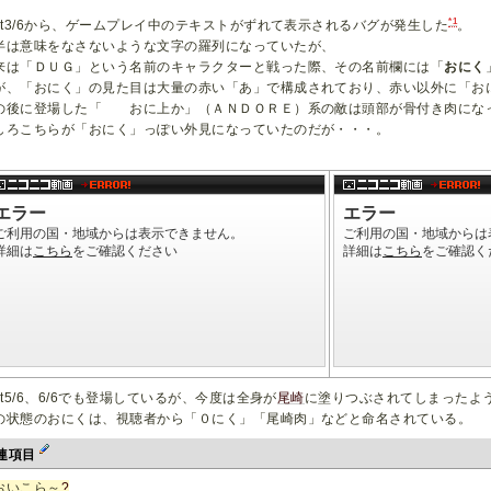
*1
art3/6から、ゲームプレイ中のテキストがずれて表示されるバグが発生した
。
半は意味をなさないような文字の羅列になっていたが、
来は「ＤＵＧ」という名前のキャラクターと戦った際、その名前欄には「
おにく
が、「おにく」の見た目は大量の赤い「あ」で構成されており、赤い以外に「お
の後に登場した「 おに上か」（ＡＮＤＯＲＥ）系の敵は頭部が骨付き肉にな
しろこちらが「おにく」っぽい外見になっていたのだが・・・。
art5/6、6/6でも登場しているが、今度は全身が
尾崎
に塗りつぶされてしまったよ
の状態のおにくは、視聴者から「０にく」「尾崎肉」などと命名されている。
連項目
おいこら～
?