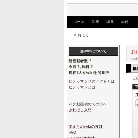
[
ホーム
|
新規
|
編集
|
添付
]
> おにく
当wikiについて
お
Last
総観覧者数
?
今日
?
, 昨日
?
概
現在
?
人がwikiを閲覧中
て
ヒテッマンリスペクト
とは
ヒテッマン
とは
バグ動画初めての方へ
きれぼし入門
本まとめwikiの方針
FAQ