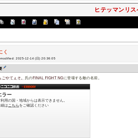
ヒテッマンリスペ
にく
-modified: 2025-12-14 (日) 20:36:05
要
らごやてぇそ。
氏の
FINAL FIGHT NG
に登場する敵の名前。