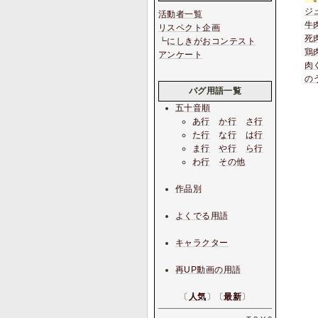
ジ
活動者一覧
牛肉
リスペクト企画
死
┗
にしきがおコンテスト
鶏
アンケート
肉
の
バグ用語一覧
五十音順
あ行
か行
さ行
た行
な行
は行
ま行
や行
ら行
わ行
その他
作品別
よくでる用語
キャラクター
再UP動画の用語
〔
人気
〕〔
最新
〕