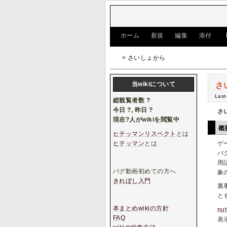
[
ホーム
|
新規
|
編集
|
添付
]
> さいしょから
当wikiについて
さ
Last
総観覧者数
?
今日
?
, 昨日
?
さ
現在
?
人がwikiを閲覧中
概
ヒテッマンリスペクト
とは
ヒテッマン
とは
ゲ
バ
用
バグ動画初めての方へ
象
きれぼし入門
裏
と
本まとめwikiの方針
nut
FAQ
表