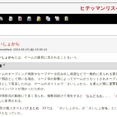
ヒテッマンリスペ
いしょから
-modified: 2024-03-15 (金) 15:00:10
いしょから
とは、ゲームの最初に戻されることをいう。
要
ームのオープニング画面やセーブデータ読み出し画面などで一般的に見られる選
グ用語として用いる場合、コード等の影響によってゲームがリセットされオープ
語として普及したのは、ゲームのタイトルで「さいしょから」を選んだ際に
文字
のインパクトが強かったためか。
事情形式の動画にて多く見られ、複数回続けて発生すると「
なんどもお。
」、「
もに多用される。
氏の
色々チートバグまとめ
23では、「さいしょから」が「さいしょ
かも
」と
示となっていた。