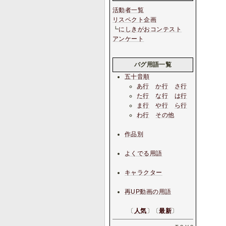
活動者一覧
リスペクト企画
┗
にしきがおコンテスト
アンケート
バグ用語一覧
五十音順
あ行
か行
さ行
た行
な行
は行
ま行
や行
ら行
わ行
その他
作品別
よくでる用語
キャラクター
再UP動画の用語
〔
人気
〕〔
最新
〕