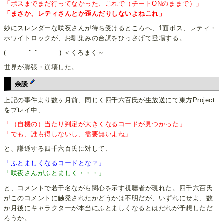
「ボスまでまだ行ってなかった、これで（チートONのままで）」
「まさか、レティさんとか歪んだりしないよねこれ」
妙にスレンダーな咲夜さんが待ち受けるところへ、1面ボス、レティ・
ホワイトロックが、お馴染みの台詞をひっさげて登場する。
( ˘_˘ ) ＜くろまく～
世界が膨張・崩壊した。
余談
上記の事件より数ヶ月前、同じく四千六百氏が生放送にて東方Project
をプレイ中、
「（自機の）当たり判定が大きくなるコードが見つかった」
「でも、誰も得しないし、需要無いよね」
と、謙遜する四千六百氏に対して、
「ふとましくなるコードとな？」
「咲夜さんがふとましく・・・」
と、コメントで若干名ながら関心を示す視聴者が現れた。四千六百氏
がこのコメントに触発されたかどうかは不明だが、いずれにせよ、数
か月後にキャラクターが本当にふとましくなるとはだれが予想しただ
ろうか。