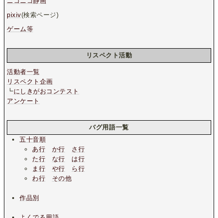
ニコニコ静画
pixiv
(検索ページ)
ゲーム等
リスペクト活動
活動者一覧
リスペクト企画
┗
にしきがおコンテスト
アンケート
バグ用語一覧
五十音順
あ行
か行
さ行
た行
な行
は行
ま行
や行
ら行
わ行
その他
作品別
よくでる用語