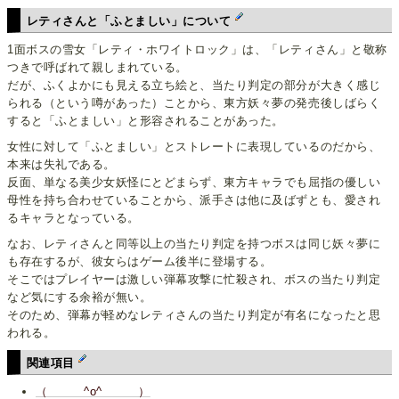
レティさんと「ふとましい」について
1面ボスの雪女「レティ・ホワイトロック」は、「レティさん」と敬称
つきで呼ばれて親しまれている。
だが、ふくよかにも見える立ち絵と、当たり判定の部分が大きく感じ
られる（という噂があった）ことから、東方妖々夢の発売後しばらく
すると「ふとましい」と形容されることがあった。
女性に対して「ふとましい」とストレートに表現しているのだから、
本来は失礼である。
反面、単なる美少女妖怪にとどまらず、東方キャラでも屈指の優しい
母性を持ち合わせていることから、派手さは他に及ばずとも、愛され
るキャラとなっている。
なお、レティさんと同等以上の当たり判定を持つボスは同じ妖々夢に
も存在するが、彼女らはゲーム後半に登場する。
そこではプレイヤーは激しい弾幕攻撃に忙殺され、ボスの当たり判定
など気にする余裕が無い。
そのため、弾幕が軽めなレティさんの当たり判定が有名になったと思
われる。
関連項目
（ ^o^ ）