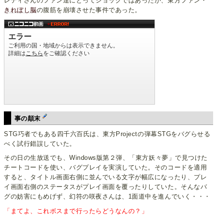
レティさんのファン達にとってショックではあったが、東方ファン・
きれぼし脳
の腹筋を崩壊させた事件であった。
事の顛末
STG巧者でもある四千六百氏は、東方Projectの弾幕STGをバグらせる
べく試行錯誤していた。
その日の生放送でも、Windows版第２弾、「東方妖々夢」で見つけた
チートコードを使い、バグプレイを実演していた。そのコードを適用
すると、タイトル画面右側に並んでいる文字が幅広になったり、プレ
イ画面右側のステータスがプレイ画面を覆ったりしていた。そんなバ
グの妨害にもめげず、幻符の咲夜さんは、1面道中を進んでいく・・・
「まてよ、これボスまで行ったらどうなんの？」