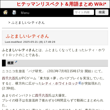
ヒテッマンリスペクト＆用語まとめ Wiki*
Menu
> ふとましいレティさん
ふとましいレティさん
Last-modified: 2025-05-21 (水) 17:49:26
ふとましいレティさん
とは、ふとましくなってしまったレティ・ホワ
イトロックのことである。
概要
ニコニコ生放送「バグ研究」（2013年7月8日15時17分 開始）にて。
四千六百
氏がPCゲーム「東方妖々夢」のバグプレイを実況していた。
すると、横方向に広がった
レティ・ホワイトロック
が突如現れた
(2:39頃)。
あまりのインパクトに
四千六百
氏は大爆笑。
プレイの様子は生放送終了後わずか1時間足らずで動画にまとめられ
た。