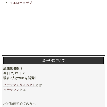
イエローオデブ
当wikiについて
総観覧者数
?
今日
?
, 昨日
?
現在
?
人がwikiを閲覧中
ヒテッマンリスペクト
とは
ヒテッマン
とは
バグ動画初めての方へ