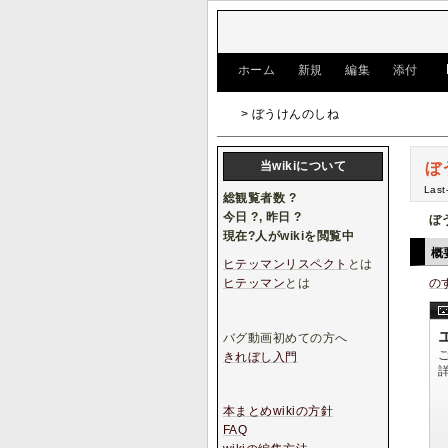
[
ホーム
|
新規
|
編集
|
添付
]
> ぼうけんのしね
当wikiについて
ぼ
Last
総観覧者数
?
今日
?
, 昨日
?
ぼ
現在
?
人がwikiを閲覧中
概
ヒテッマンリスペクト
とは
ヒテッマン
とは
の
バグ動画初めての方へ
きれぼし入門
本まとめwikiの方針
FAQ