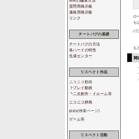
wikiの編集方法
質問用掲示板
連絡用掲示板
ロ
リンク
も
バ
チートバグの基礎
チートバグの方法
も
各ハードの特性
生成センター
関
リスペクト作品
ニコニコ動画
┣
プレイ動画
┗
二次創作・イルーム等
ニコニコ静画
pixiv
(検索ページ)
ゲーム等
リスペクト活動