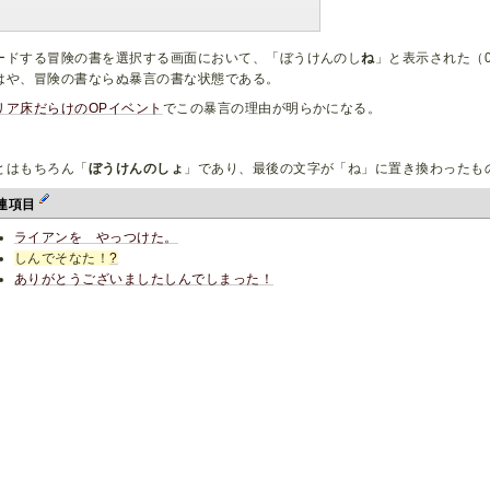
ードする冒険の書を選択する画面において、「ぼうけんのし
ね
」と表示された（0
はや、冒険の書ならぬ暴言の書な状態である。
リア床だらけのOPイベント
でこの暴言の理由が明らかになる。
とはもちろん「
ぼうけんのしょ
」であり、最後の文字が「ね」に置き換わったも
連項目
ライアンを やっつけた。
しんでそなた！
?
ありがとうございましたしんでしまった！