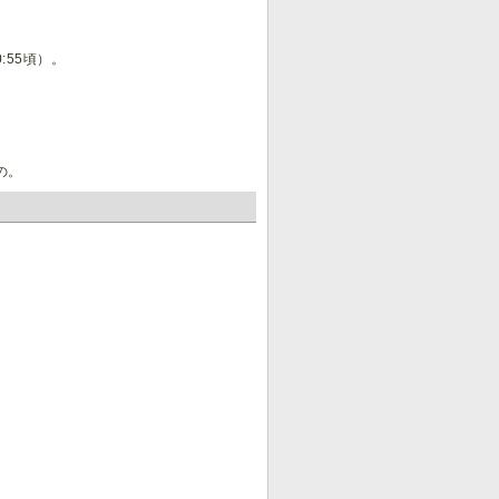
:55頃）。
の。