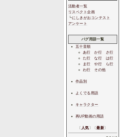
活動者一覧
リスペクト企画
┗
にしきがおコンテスト
アンケート
バグ用語一覧
五十音順
あ行
か行
さ行
た行
な行
は行
ま行
や行
ら行
わ行
その他
作品別
よくでる用語
キャラクター
再UP動画の用語
〔
人気
〕〔
最新
〕