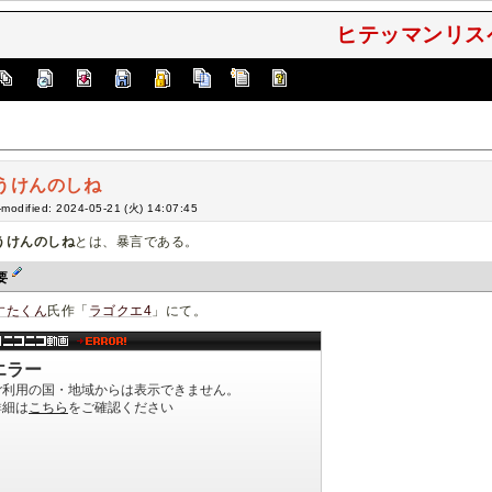
ヒテッマンリスペ
うけんのしね
-modified: 2024-05-21 (火) 14:07:45
うけんのしね
とは、暴言である。
要
すたくん
氏作「
ラゴクエ4
」にて。