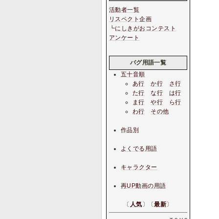
活動者一覧
リスペクト企画
┗
にしきがおコンテスト
アンケート
バグ用語一覧
五十音順
あ行
か行
さ行
た行
な行
は行
ま行
や行
ら行
わ行
その他
作品別
よくでる用語
キャラクター
再UP動画の用語
〔
人気
〕〔
最新
〕