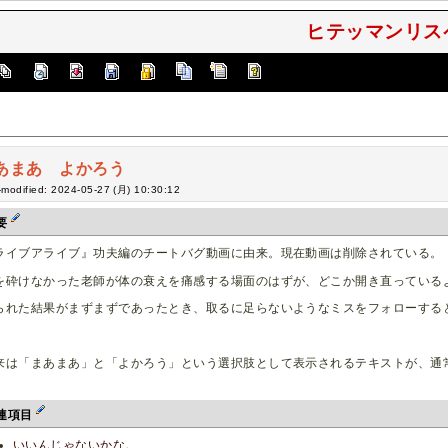
ヒテッマンリスペ
あまあ よかろう
-modified: 2024-05-27 (月) 10:30:12
要
ライブアライブ』功夫編のチートバグ動画に由来。現在動画は削除されている。
を砕けなかった老師が体の衰えを痛感する場面のはずが、どこか開き直っている
られた結果がまずまずであったとき、取るに足らないようなミスをフォローする
来は「まあまあ」と「よかろう」という選択肢として表示されるテキストが、通
。
連項目
いいんじゃないかな。