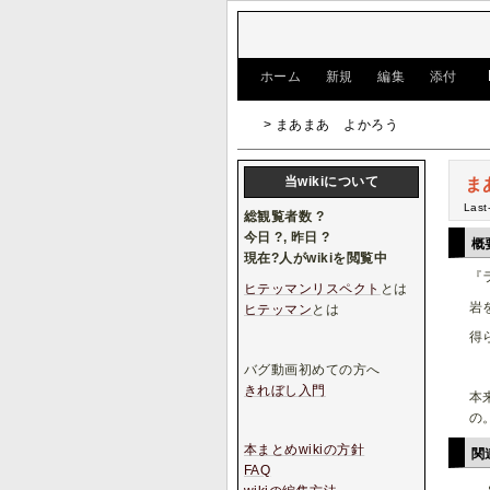
[
ホーム
|
新規
|
編集
|
添付
]
> まあまあ よかろう
当wikiについて
ま
Last
総観覧者数
?
今日
?
, 昨日
?
概
現在
?
人がwikiを閲覧中
『
ヒテッマンリスペクト
とは
岩
ヒテッマン
とは
得
バグ動画初めての方へ
きれぼし入門
本
の
本まとめwikiの方針
関
FAQ