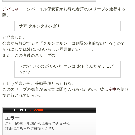
ジバにゃ……
ジバコイル保安官がお尋ね者(?)のスリープを連行する
際、
サア クルンクルンダ！
と発言した。
発言から解釈すると「クルンクルン」は刑罰の名前なのだろうか？
それにしては妙にかわいらしい雰囲気だが・・・。
また、この直後のスリープの
トホで いくのが いいと オレは おもうんだが……ど
うだ？
という発言から、移動手段ともとれる。
このスリープの発言が保安官に聞き入れられたのか、彼は
空中
を徒歩
で連行されていった。