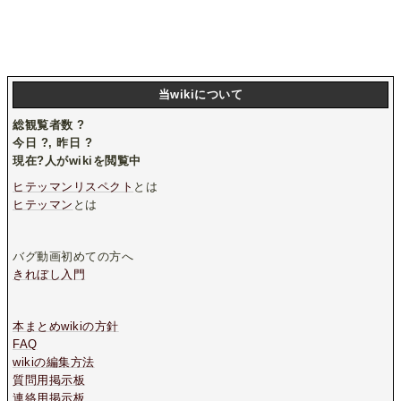
当wikiについて
総観覧者数
?
今日
?
, 昨日
?
現在
?
人がwikiを閲覧中
ヒテッマンリスペクト
とは
ヒテッマン
とは
バグ動画初めての方へ
きれぼし入門
本まとめwikiの方針
FAQ
wikiの編集方法
質問用掲示板
連絡用掲示板