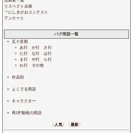
活動者一覧
リスペクト企画
┗
にしきがおコンテスト
アンケート
バグ用語一覧
五十音順
あ行
か行
さ行
た行
な行
は行
ま行
や行
ら行
わ行
その他
作品別
よくでる用語
キャラクター
再UP動画の用語
〔
人気
〕〔
最新
〕